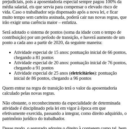
prejudiciais, pois a aposentadoria especial sempre pagou 100% da
média salarial, eis que servia para compensar o elevado risco de
vida. Caso o trabalhador seja dispensado após a nova lei, e ficar
muito tempo sem carteira assinada, poderá cair nas novas regras, que
irão exigir uma carência maior – enfatiza.
Será adotado o sistema de pontos (soma da idade com o tempo de
contribuição) por um período de transição, e haverá aumento de um
ponto a cada ano a partir de 2020, da seguinte maneira:
Atividade especial de 15 anos: pontuação inicial de 66 pontos,
chegando a 81 pontos
Atividade especial de 20 anos: pontuação inicial de 76 pontos,
chegando a 91 pontos
Atividade especial de 25 anos (
eletricitários
): pontuação
inicial de 86 pontos, chegando a 96 pontos
Quem entrar na regra de transição terá o valor da aposentadoria
calculado pelas novas regras.
Não obstante, o reconhecimento da especialidade de determinada
atividade é disciplinado pela lei em vigor à época em que
efetivamente exercida, passando a integrar, como direito adquirido, o
patrimônio jurídico do trabalhador.
Desse modo, o segurado adquire o direito à contagem como tal, bem