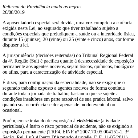
Reforma da Previdência muda as regras
26/08/2019
A aposentadoria especial será devida, uma vez cumprida a carência
exigida nesta Lei, ao segurado que tiver trabalhado sujeito a
condições especiais que prejudiquem a saúde ou a integridade física,
durante 15 (quinze), 20 (vinte) ou 25 (vinte e cinco) anos, conforme
dispuser a lei.
A jurisprudência (decisões reiteradas) do Tribunal Regional Federal
da 4ª. Região (Sul) é pacífica quanto à desnecessidade de exposição
permanente aos agentes nocivos, sejam físicos, químicos, biológicos
ou afins, para a caracterização de atividade especial.
É dizer, para configuração da especialidade, não se exige que o
segurado trabalhe exposto a agentes nocivos de forma contínua
durante toda a jornada de trabalho, bastando que se sujeite a
condições insalubres em parte razoável de sua prática laboral, salvo
quando sua ocorrência se der apenas de modo eventual ou
ocasional.
Porém, em se tratando de exposição à
eletricidade
(atividade
periculosa), é ínsito o risco potencial de acidente, não se exigindo a
exposição permanente (TRF4, EINF nº 2007.70.05.004151-1, 3ª
Seção, Rel. Luís Alberto D'Azevedo Aurvalle, D.E. 11/05/2011),