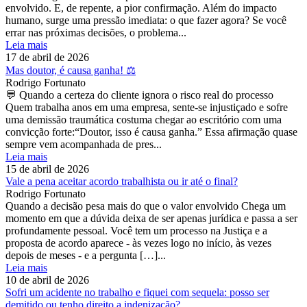
envolvido. E, de repente, a pior confirmação. Além do impacto
humano, surge uma pressão imediata: o que fazer agora? Se você
errar nas próximas decisões, o problema...
Leia mais
17 de abril de 2026
Mas doutor, é causa ganha! ⚖️
Rodrigo Fortunato
💬 Quando a certeza do cliente ignora o risco real do processo
Quem trabalha anos em uma empresa, sente-se injustiçado e sofre
uma demissão traumática costuma chegar ao escritório com uma
convicção forte:“Doutor, isso é causa ganha.” Essa afirmação quase
sempre vem acompanhada de pres...
Leia mais
15 de abril de 2026
Vale a pena aceitar acordo trabalhista ou ir até o final?
Rodrigo Fortunato
Quando a decisão pesa mais do que o valor envolvido Chega um
momento em que a dúvida deixa de ser apenas jurídica e passa a ser
profundamente pessoal. Você tem um processo na Justiça e a
proposta de acordo aparece - às vezes logo no início, às vezes
depois de meses - e a pergunta […]...
Leia mais
10 de abril de 2026
Sofri um acidente no trabalho e fiquei com sequela: posso ser
demitido ou tenho direito a indenização?