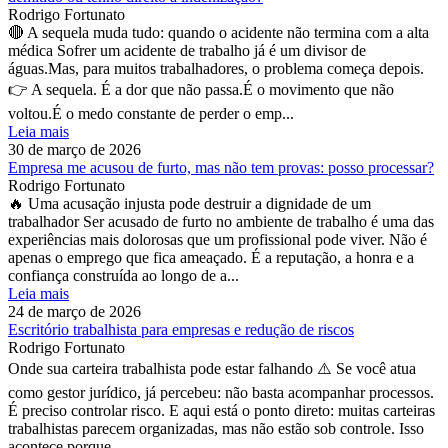
Rodrigo Fortunato
🔴 A sequela muda tudo: quando o acidente não termina com a alta
médica Sofrer um acidente de trabalho já é um divisor de
águas.Mas, para muitos trabalhadores, o problema começa depois.
👉 A sequela. É a dor que não passa.É o movimento que não
voltou.É o medo constante de perder o emp...
Leia mais
30 de março de 2026
Empresa me acusou de furto, mas não tem provas: posso processar?
Rodrigo Fortunato
🔥 Uma acusação injusta pode destruir a dignidade de um
trabalhador Ser acusado de furto no ambiente de trabalho é uma das
experiências mais dolorosas que um profissional pode viver. Não é
apenas o emprego que fica ameaçado. É a reputação, a honra e a
confiança construída ao longo de a...
Leia mais
24 de março de 2026
Escritório trabalhista para empresas e redução de riscos
Rodrigo Fortunato
Onde sua carteira trabalhista pode estar falhando ⚠️ Se você atua
como gestor jurídico, já percebeu: não basta acompanhar processos.
É preciso controlar risco. E aqui está o ponto direto: muitas carteiras
trabalhistas parecem organizadas, mas não estão sob controle. Isso
acontece porque ...