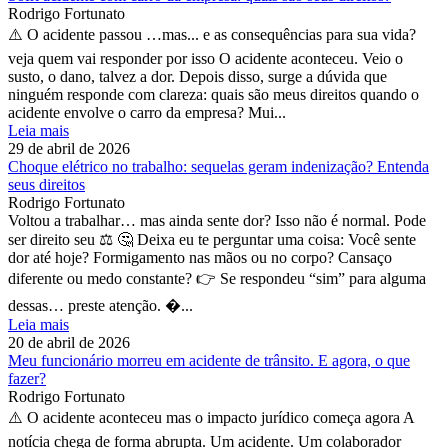
Rodrigo Fortunato
⚠️ O acidente passou …mas... e as consequências para sua vida?
veja quem vai responder por isso O acidente aconteceu. Veio o
susto, o dano, talvez a dor. Depois disso, surge a dúvida que
ninguém responde com clareza: quais são meus direitos quando o
acidente envolve o carro da empresa? Mui...
Leia mais
29 de abril de 2026
Choque elétrico no trabalho: sequelas geram indenização? Entenda
seus direitos
Rodrigo Fortunato
Voltou a trabalhar… mas ainda sente dor? Isso não é normal. Pode
ser direito seu ⚖️ 🤔 Deixa eu te perguntar uma coisa: Você sente
dor até hoje? Formigamento nas mãos ou no corpo? Cansaço
diferente ou medo constante? 👉 Se respondeu “sim” para alguma
dessas… preste atenção. �...
Leia mais
20 de abril de 2026
Meu funcionário morreu em acidente de trânsito. E agora, o que
fazer?
Rodrigo Fortunato
⚠️ O acidente aconteceu mas o impacto jurídico começa agora A
notícia chega de forma abrupta. Um acidente. Um colaborador