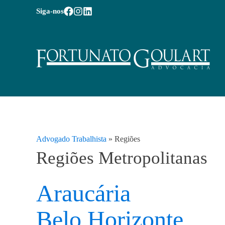
Siga-nos
Advogado Trabalhista
»
Regiões
Regiões Metropolitanas
Araucária
Belo Horizonte