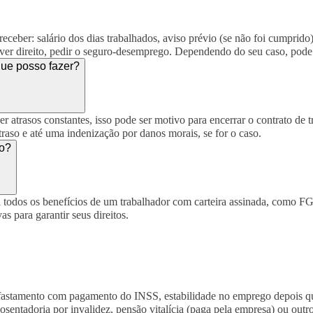
ceber: salário dos dias trabalhados, aviso prévio (se não foi cumprido),
er direito, pedir o seguro-desemprego. Dependendo do seu caso, pode h
que posso fazer?
 atrasos constantes, isso pode ser motivo para encerrar o contrato de tr
traso e até uma indenização por danos morais, se for o caso.
to?
a todos os benefícios de um trabalhador com carteira assinada, como FGT
as para garantir seus direitos.
a afastamento com pagamento do INSS, estabilidade no emprego depois qu
osentadoria por invalidez, pensão vitalícia (paga pela empresa) ou outro