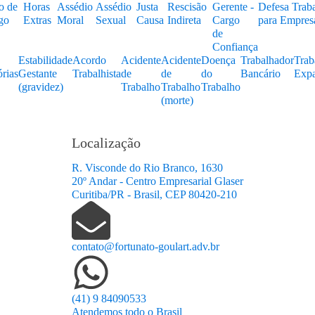
o de
Horas
Assédio
Assédio
Justa
Rescisão
Gerente -
Defesa Traba
go
Extras
Moral
Sexual
Causa
Indireta
Cargo
para Empres
de
Confiança
Estabilidade
Acordo
Acidente
Acidente
Doença
Trabalhador
Trab
rias
Gestante
Trabalhista
de
de
do
Bancário
Expa
(gravidez)
Trabalho
Trabalho
Trabalho
(morte)
Localização
R. Visconde do Rio Branco, 1630
20º Andar - Centro Empresarial Glaser
Curitiba/PR - Brasil, CEP 80420-210
contato@fortunato-goulart.adv.br
(41) 9 84090533
Atendemos todo o Brasil