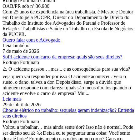
Rodrigo Fortunato Goulart
OAB/PR sob nº 36.980
Com 25 anos de experiência na área trabalhista, é Mestre e Doutor
em Direito pela PUCPR, Diretor do Departamento de Direito do
Trabalho do Instituto dos Advogados do Paraná e Professor de
Relações Trabalhistas e Saúde no Trabalho na Escola de Negócios
da PUCPR.
Quero falar com o Advogado
Leia também:
7 de maio de 2026
Sofri acidente com carro da empresa: quais são seus direitos?
Rodrigo Fortunato
⚠️ O acidente passou …mas... e as consequências para sua vida?
veja quem vai responder por isso O acidente aconteceu. Veio o
susto, o dano, talvez a dor. Depois disso, surge a dúvida que
ninguém responde com clareza: quais são meus direitos quando o
acidente envolve o carro da empresa? Mui...
Leia mais
29 de abril de 2026
Choque elétrico no trabalho: sequelas geram indenização? Entenda
seus direitos
Rodrigo Fortunato
Voltou a trabalhar… mas ainda sente dor? Isso não é normal. Pode
ser direito seu ⚖️ 🤔 Deixa eu te perguntar uma coisa: Você sente
dor até hoje? Formigamento nas mãos ou no corpo? Cansaço