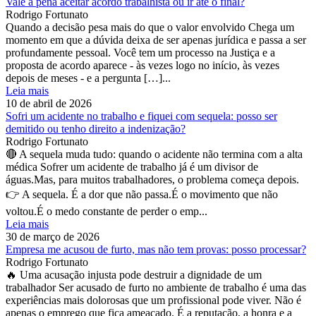
Vale a pena aceitar acordo trabalhista ou ir até o final?
Rodrigo Fortunato
Quando a decisão pesa mais do que o valor envolvido Chega um
momento em que a dúvida deixa de ser apenas jurídica e passa a ser
profundamente pessoal. Você tem um processo na Justiça e a
proposta de acordo aparece - às vezes logo no início, às vezes
depois de meses - e a pergunta […]...
Leia mais
10 de abril de 2026
Sofri um acidente no trabalho e fiquei com sequela: posso ser
demitido ou tenho direito a indenização?
Rodrigo Fortunato
🔴 A sequela muda tudo: quando o acidente não termina com a alta
médica Sofrer um acidente de trabalho já é um divisor de
águas.Mas, para muitos trabalhadores, o problema começa depois.
👉 A sequela. É a dor que não passa.É o movimento que não
voltou.É o medo constante de perder o emp...
Leia mais
30 de março de 2026
Empresa me acusou de furto, mas não tem provas: posso processar?
Rodrigo Fortunato
🔥 Uma acusação injusta pode destruir a dignidade de um
trabalhador Ser acusado de furto no ambiente de trabalho é uma das
experiências mais dolorosas que um profissional pode viver. Não é
apenas o emprego que fica ameaçado. É a reputação, a honra e a