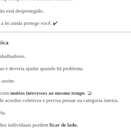
ão está desprotegido.
a lei ainda protege você. ✔️
tica
rabalhadores.
sas e deveria ajudar quando há problema.
 assim.
a com
muitos interesses ao mesmo tempo
. 🤝
e acordos coletivos e precisa pensar na categoria inteira.
la.
ções individuais pordem
ficar de lado.