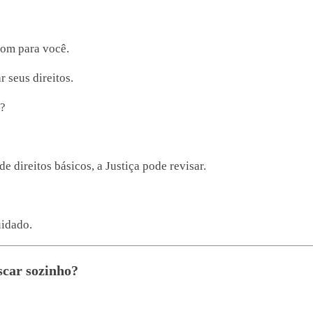
bom para você.
 seus direitos.
r?
e direitos básicos, a Justiça pode revisar.
uidado.
scar sozinho?