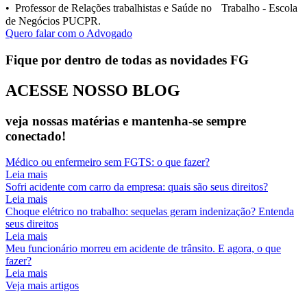
• Professor de Relações trabalhistas e Saúde no Trabalho - Escola
de Negócios PUCPR.
Quero falar com o Advogado
Fique por dentro de todas as novidades FG
ACESSE NOSSO
BLOG
veja nossas matérias e mantenha-se sempre
conectado!
Médico ou enfermeiro sem FGTS: o que fazer?
Leia mais
Sofri acidente com carro da empresa: quais são seus direitos?
Leia mais
Choque elétrico no trabalho: sequelas geram indenização? Entenda
seus direitos
Leia mais
Meu funcionário morreu em acidente de trânsito. E agora, o que
fazer?
Leia mais
Veja mais artigos