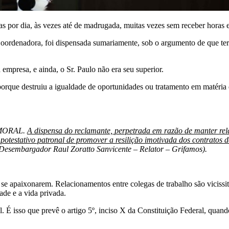
s por dia, às vezes até de madrugada, muitas vezes sem receber horas e
oordenadora, foi dispensada sumariamente, sob o argumento de que te
mpresa, e ainda, o Sr. Paulo não era seu superior.
 porque destruiu a igualdade de oportunidades ou tratamento em matéria
MORAL.
A dispensa do reclamante, perpetrada em razão de manter re
 potestativo patronal de promover a resilição imotivada dos contratos 
esembargador Raul Zoratto Sanvicente – Relator – Grifamos).
se apaixonarem. Relacionamentos entre colegas de trabalho são vicissi
de e a vida privada.
. É isso que prevê o artigo 5º, inciso X da Constituição Federal, quand