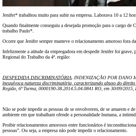
Jenifer* trabalhou muito para subir na empresa. Laborava 10 a 12 hora
Quando finalmente conseguiu a desejada promoção para o cargo de C
trabalho Paulo*.
Ocorre que Jenifer sempre manteve o relacionamento amoroso fora da e
Infelizmente a atitude da empregadora em despedir Jenifer foi grave,
Regional do Trabalho da 4ª. região:
DESPEDIDA DISCRIMINATÓRIA
. INDENIZAÇÃO POR DANO 
inequívoca natureza discriminatória, caracterizando abuso do direito
Região, 6ª Turma, 0000190-38.2014.5.04.0841 RO, em 30/09/2015, D
Não se pode impedir as pessoas de se envolverem, de se amarem e de 
ambiente em que trabalham ofende a personalidade humana, a intimida
Proibir relacionamentos amorosos entre funcionários é inconstitucional
pessoas”. Ou seja, a empresa não pode impedir o relacionamento.