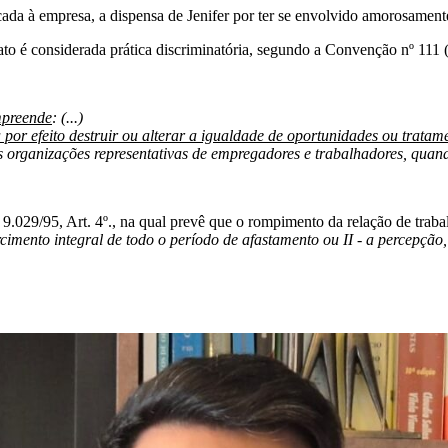
cada à empresa, a dispensa de Jenifer por ter se envolvido amorosament
rato é considerada prática discriminatória, segundo a Convenção nº 111 
mpreende
: (...)
a por efeito destruir ou alterar a igualdade de oportunidades ou trat
s organizações representativas de empregadores e trabalhadores, quan
i 9.029/95, Art. 4º., na qual prevê que o rompimento da relação de traba
arcimento integral de todo o período de afastamento ou II - a percepç