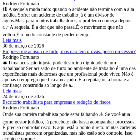
Rodrigo Fortunato
🔴 A sequela muda tudo: quando o acidente não termina com a alta
médica Sofrer um acidente de trabalho já é um divisor de
águas.Mas, para muitos trabalhadores, o problema começa depois.
👉 A sequela. É a dor que não passa.É o movimento que não
voltou.É o medo constante de perder o emp...
Leia mais
30 de março de 2026
Empresa me acusou de furto, mas não tem provas: posso processar?
Rodrigo Fortunato
🔥 Uma acusação injusta pode destruir a dignidade de um
trabalhador Ser acusado de furto no ambiente de trabalho é uma das
experiências mais dolorosas que um profissional pode viver. Não é
apenas o emprego que fica ameaçado. É a reputação, a honra e a
confiança construída ao longo de a...
Leia mais
24 de março de 2026
Escritório trabalhista para empresas e redução de riscos
Rodrigo Fortunato
Onde sua carteira trabalhista pode estar falhando ⚠️ Se você atua
como gestor jurídico, já percebeu: não basta acompanhar processos.
É preciso controlar risco. E aqui está o ponto direto: muitas carteiras
trabalhistas parecem organizadas, mas não estão sob controle. Isso
acontece porque ...