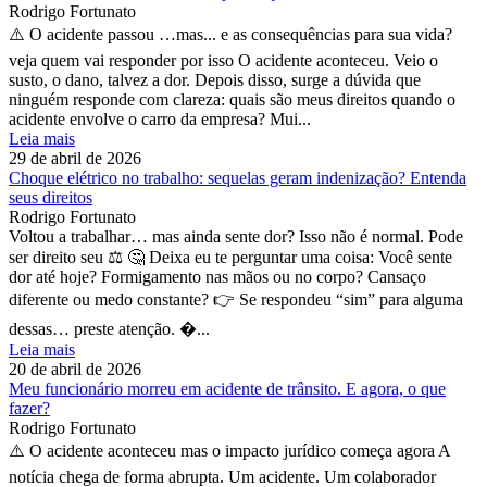
Rodrigo Fortunato
⚠️ O acidente passou …mas... e as consequências para sua vida?
veja quem vai responder por isso O acidente aconteceu. Veio o
susto, o dano, talvez a dor. Depois disso, surge a dúvida que
ninguém responde com clareza: quais são meus direitos quando o
acidente envolve o carro da empresa? Mui...
Leia mais
29 de abril de 2026
Choque elétrico no trabalho: sequelas geram indenização? Entenda
seus direitos
Rodrigo Fortunato
Voltou a trabalhar… mas ainda sente dor? Isso não é normal. Pode
ser direito seu ⚖️ 🤔 Deixa eu te perguntar uma coisa: Você sente
dor até hoje? Formigamento nas mãos ou no corpo? Cansaço
diferente ou medo constante? 👉 Se respondeu “sim” para alguma
dessas… preste atenção. �...
Leia mais
20 de abril de 2026
Meu funcionário morreu em acidente de trânsito. E agora, o que
fazer?
Rodrigo Fortunato
⚠️ O acidente aconteceu mas o impacto jurídico começa agora A
notícia chega de forma abrupta. Um acidente. Um colaborador