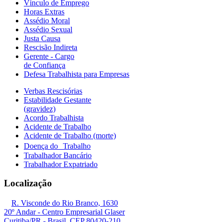
Vínculo de Emprego
Horas Extras
Assédio Moral
Assédio Sexual
Justa Causa
Rescisão Indireta
Gerente - Cargo
de Confiança
Defesa Trabalhista para Empresas
Verbas Rescisórias
Estabilidade Gestante
(gravidez)
Acordo Trabalhista
Acidente de Trabalho
Acidente de Trabalho (morte)
Doença do Trabalho
Trabalhador Bancário
Trabalhador Expatriado
Localização
R. Visconde do Rio Branco, 1630
20º Andar - Centro Empresarial Glaser
Curitiba/PR - Brasil, CEP 80420-210