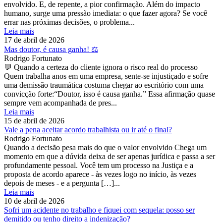
envolvido. E, de repente, a pior confirmação. Além do impacto
humano, surge uma pressão imediata: o que fazer agora? Se você
errar nas próximas decisões, o problema...
Leia mais
17 de abril de 2026
Mas doutor, é causa ganha! ⚖️
Rodrigo Fortunato
💬 Quando a certeza do cliente ignora o risco real do processo
Quem trabalha anos em uma empresa, sente-se injustiçado e sofre
uma demissão traumática costuma chegar ao escritório com uma
convicção forte:“Doutor, isso é causa ganha.” Essa afirmação quase
sempre vem acompanhada de pres...
Leia mais
15 de abril de 2026
Vale a pena aceitar acordo trabalhista ou ir até o final?
Rodrigo Fortunato
Quando a decisão pesa mais do que o valor envolvido Chega um
momento em que a dúvida deixa de ser apenas jurídica e passa a ser
profundamente pessoal. Você tem um processo na Justiça e a
proposta de acordo aparece - às vezes logo no início, às vezes
depois de meses - e a pergunta […]...
Leia mais
10 de abril de 2026
Sofri um acidente no trabalho e fiquei com sequela: posso ser
demitido ou tenho direito a indenização?