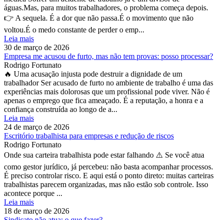
águas.Mas, para muitos trabalhadores, o problema começa depois.
👉 A sequela. É a dor que não passa.É o movimento que não
voltou.É o medo constante de perder o emp...
Leia mais
30 de março de 2026
Empresa me acusou de furto, mas não tem provas: posso processar?
Rodrigo Fortunato
🔥 Uma acusação injusta pode destruir a dignidade de um
trabalhador Ser acusado de furto no ambiente de trabalho é uma das
experiências mais dolorosas que um profissional pode viver. Não é
apenas o emprego que fica ameaçado. É a reputação, a honra e a
confiança construída ao longo de a...
Leia mais
24 de março de 2026
Escritório trabalhista para empresas e redução de riscos
Rodrigo Fortunato
Onde sua carteira trabalhista pode estar falhando ⚠️ Se você atua
como gestor jurídico, já percebeu: não basta acompanhar processos.
É preciso controlar risco. E aqui está o ponto direto: muitas carteiras
trabalhistas parecem organizadas, mas não estão sob controle. Isso
acontece porque ...
Leia mais
18 de março de 2026
Sindicato não atua: o que fazer?