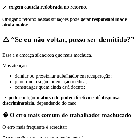
📌
exigem cautela redobrada no retorno
.
Obrigar o retorno nessas situações pode gerar
responsabilidade
ainda maior
.
⚠️
“Se eu não voltar, posso ser demitido?”
Essa é a ameaça silenciosa que mais machuca.
Mas atenção:
demitir ou pressionar trabalhador em recuperação;
punir quem segue orientação médica;
constranger quem ainda está doente;
📌 pode configurar
abuso do poder diretivo
e até
dispensa
discriminatória
, dependendo do caso.
🧠
O erro mais comum do trabalhador machucado
O erro mais frequente é acreditar:
“Se eu voltar, mostro comprometimento.”