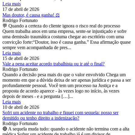
Leia mais
17 de abril de 2026
Mas doutor, é causa ganha! ⚖️
Rodrigo Fortunato
💬 Quando a certeza do cliente ignora o risco real do processo
Quem trabalha anos em uma empresa, sente-se injustiçado e sofre
uma demissão traumática costuma chegar ao escritório com uma
convicção forte:“Doutor, isso é causa ganha.” Essa afirmação quase
sempre vem acompanhada de pres...
Leia mais
15 de abril de 2026
Vale a pena aceitar acordo trabalhista ou ir até o final?
Rodrigo Fortunato
Quando a decisão pesa mais do que o valor envolvido Chega um
momento em que a dúvida deixa de ser apenas jurídica e passa a ser
profundamente pessoal. Você tem um processo na Justiça e a
proposta de acordo aparece - às vezes logo no início, às vezes
depois de meses - e a pergunta […]...
Leia mais
10 de abril de 2026
Sofri um acidente no trabalho e fiquei com sequela: posso ser
demitido ou tenho direito a indenização?
Rodrigo Fortunato
🔴 A sequela muda tudo: quando o acidente não termina com a alta
médica Sofrer um acidente de trabalho já é um divisor de