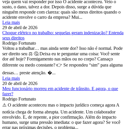
veja quem vai responder por isso O acidente aconteceu. Veio o
susto, o dano, talvez a dor. Depois disso, surge a dúvida que
ninguém responde com clareza: quais são meus direitos quando o
acidente envolve o carro da empresa? Mui...
Leia mais
29 de abril de 2026
Choque elétrico no trabalho: sequelas geram indenização? Entenda
seus direitos
Rodrigo Fortunato
Voltou a trabalhar… mas ainda sente dor? Isso não é normal. Pode
ser direito seu ⚖️ 🤔 Deixa eu te perguntar uma coisa: Você sente
dor até hoje? Formigamento nas mãos ou no corpo? Cansaço
diferente ou medo constante? 👉 Se respondeu “sim” para alguma
dessas… preste atenção. �...
Leia mais
20 de abril de 2026
Meu funcionário morreu em acidente de trânsito. E agora, o que
fazer?
Rodrigo Fortunato
⚠️ O acidente aconteceu mas o impacto jurídico começa agora A
notícia chega de forma abrupta. Um acidente. Um colaborador
envolvido. E, de repente, a pior confirmação. Além do impacto
humano, surge uma pressão imediata: o que fazer agora? Se você
errar nas próximas decisões, o problema...