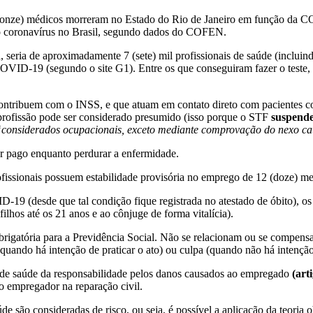
ze) médicos morreram no Estado do Rio de Janeiro em função da COV
vo coronavírus no Brasil, segundo dados do COFEN.
eria de aproximadamente 7 (sete) mil profissionais de saúde (incluind
OVID-19 (segundo o site G1). Entre os que conseguiram fazer o teste, 
 contribuem com o INSS, e que atuam em contato direto com pacientes c
a profissão pode ser considerado presumido (isso porque o STF
suspende
considerados ocupacionais, exceto mediante comprovação do nexo ca
er pago enquanto perdurar a enfermidade.
fissionais possuem estabilidade provisória no emprego de 12 (doze) mes
19 (desde que tal condição fique registrada no atestado de óbito), os 
lhos até os 21 anos e ao cônjuge de forma vitalícia).
obrigatória para a Previdência Social. Não se relacionam ou se compensa
 (quando há intenção de praticar o ato) ou culpa (quando não há intençã
ão de saúde da responsabilidade pelos danos causados ao empregado
(
art
do empregador na reparação civil.
aúde são consideradas
de risco
, ou seja, é possível a aplicação da teoria
o