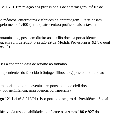
ID-19. Em relação aos profissionais de enfermagem, até 07 de
o médicos, enfermeiros e técnicos de enfermagem). Parte desses
pelo menos 1.400 (mil e quatrocentos) profissionais estavam
ontaminados, possuem direito ao auxílio doença por acidente de
u,
em abril de 2020, o
artigo 29
da Medida Provisória nº 927, o qual
usal”
).
es a contar da data de retorno ao trabalho.
dependentes do falecido (cônjuge, filhos, etc.) possuem direito ao
m, portanto, com a eventual responsabilidade civil dos
o, por negligência, imprudência ou imperícia).
igo 121
Lei nº 8.213/91). Isso porque o seguro da Previdência Social
bjetiva
da responsabilidade, conforme os
artigos 186 e 927
do