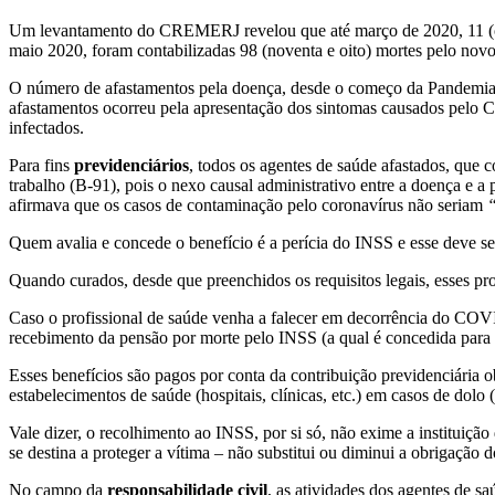
Um levantamento do CREMERJ revelou que até março de 2020, 11 (on
maio 2020, foram contabilizadas 98 (noventa e oito) mortes pelo no
O número de afastamentos pela doença, desde o começo da Pandemia, s
afastamentos ocorreu pela apresentação dos sintomas causados pelo C
infectados.
Para fins
previdenciários
, todos os agentes de saúde afastados, que
trabalho (B-91), pois o nexo causal administrativo entre a doença e 
afirmava que os casos de contaminação pelo coronavírus não seriam
“
Quem avalia e concede o benefício é a perícia do INSS e esse deve s
Quando curados, desde que preenchidos os requisitos legais, esses pro
Caso o profissional de saúde venha a falecer em decorrência do COVID-
recebimento da pensão por morte pelo INSS (a qual é concedida para fi
Esses benefícios são pagos por conta da contribuição previdenciária 
estabelecimentos de saúde (hospitais, clínicas, etc.) em casos de dolo
Vale dizer, o recolhimento ao INSS, por si só, não exime a instituiç
se destina a proteger a vítima – não substitui ou diminui a obrigação 
No campo da
responsabilidade civil
, as atividades dos agentes de s