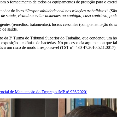
m o fornecimento de todos os equipamentos de proteção para o exercíc
enador do livro
“Responsabilidade civil nas relações trabalhistas”
(São 
 de saúde, visando a evitar acidentes ou contágio, caso contrário, pod
tes (remédios, tratamentos), lucros cessantes (complementação do salár
o de saúde.
mo da 3ª Turma do Tribunal Superior do Trabalho, que condenou um hosp
 exposição a colônias de bactérias. No processo ela argumentou que fa
pôs a um risco de modo irresponsável (TST nº. 480-47.2010.5.11.0017).
encial de Manutenção do Emprego (MP nº 936/2020)