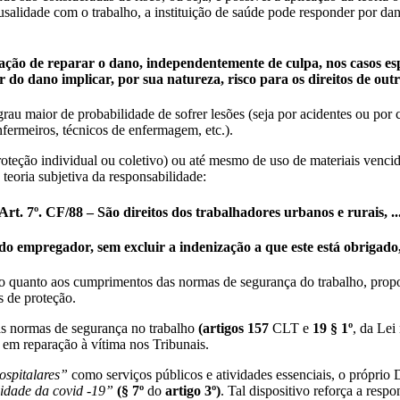
alidade com o trabalho, a instituição de saúde pode responder por dano
gação de reparar o dano,
independentemente de culpa
, nos casos es
r do dano implicar, por sua natureza, risco para os direitos de out
u maior de probabilidade de sofrer lesões (seja por acidentes ou por co
nfermeiros, técnicos de enfermagem, etc.).
eção individual ou coletivo) ou até mesmo de uso de materiais vencid
 teoria
subjetiva
da responsabilidade:
Art. 7º. CF/88 – São direitos dos trabalhadores urbanos e rurais, ..
o do empregador,
sem excluir a indenização a que este está obrigad
to quanto aos cumprimentos das normas de segurança do trabalho, pr
s de proteção.
as normas de segurança no trabalho
(
artigos 157
CLT e
19 § 1º
, da Lei
 em reparação à vítima nos Tribunais.
hospitalares”
como serviços públicos e atividades essenciais, o próprio
lidade da covid -19”
(§ 7º
do
artigo 3º
)
. Tal dispositivo reforça a res