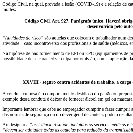
Código Civil, na qual, provada a lesão (COVID-19) e a relação de caus
mortes:
Código Civil. Art. 927. Parágrafo único. Haverá obri
desenvolvida pelo auto
“Atividades de risco”
são aquelas que colocam o trabalhador num degra
atividade – caso incontroverso dos profissionais de saúde (médicos, e
Na hipótese de não fornecimento de EPI ou EPC (equipamentos de prot
possibilidade de se caracterizar culpa por omissão, com a aplicação da
XXVIII - seguro contra acidentes de trabalho, a carg
A conduta culposa é o comportamento desidioso do patrão ou prepos
exemplo dessa conduta é deixar de fornecer álcool em gel ou máscara
Importante lembrar que cabe ao empregador cumprir e fazer cumprir 
das normas de segurança ou do dever geral de cautela, podem resultar
Ao designar a
“assistência à saúde, incluídos os serviços médicos e 
“devem ser adotadas todas as cautelas para redução da transmissibi