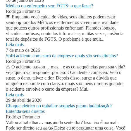
10 de junho de 2026
Médico ou enfermeiro sem FGTS: o que fazer?
Rodrigo Fortunato
💸 Enquanto você cuida de vidas, seus direitos podem estar
sendo ignorados Médicos e enfermeiros vivem uma realidade
que poucos outros profissionais enfrentam. Plantões longos,
vínculos confusos, contratos informais e, muitas vezes, ausência
total de depósitos de FGTS. O problema é que muit...
Leia mais
7 de maio de 2026
Sofri acidente com carro da empresa: quais são seus direitos?
Rodrigo Fortunato
⚠️ O acidente passou …mas... e as consequências para sua vida?
veja quem vai responder por isso O acidente aconteceu. Veio o
susto, o dano, talvez a dor. Depois disso, surge a dúvida que
ninguém responde com clareza: quais são meus direitos quando
o acidente envolve o carro da empresa? Mui...
Leia mais
29 de abril de 2026
Choque elétrico no trabalho: sequelas geram indenização?
Entenda seus direitos
Rodrigo Fortunato
Voltou a trabalhar… mas ainda sente dor? Isso não é normal.
Pode ser direito seu ⚖️ 🤔 Deixa eu te perguntar uma coisa: Você