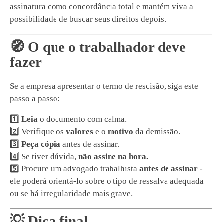
assinatura como concordância total e mantém viva a
possibilidade de buscar seus direitos depois.
🧭 O que o trabalhador deve
fazer
Se a empresa apresentar o termo de rescisão, siga este
passo a passo:
1️⃣
Leia
o documento com calma.
2️⃣ Verifique os
valores
e o
motivo
da demissão.
3️⃣
Peça cópia
antes de assinar.
4️⃣ Se tiver dúvida,
não assine na hora.
5️⃣ Procure um advogado trabalhista
antes de assinar
-
ele poderá orientá-lo sobre o tipo de ressalva adequada
ou se há irregularidade mais grave.
💡 Dica final