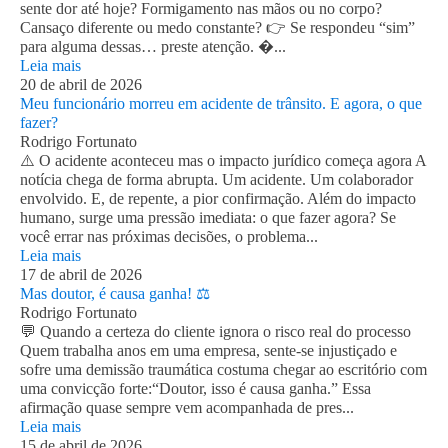
sente dor até hoje? Formigamento nas mãos ou no corpo?
Cansaço diferente ou medo constante? 👉 Se respondeu “sim”
para alguma dessas… preste atenção. �...
Leia mais
20 de abril de 2026
Meu funcionário morreu em acidente de trânsito. E agora, o que
fazer?
Rodrigo Fortunato
⚠️ O acidente aconteceu mas o impacto jurídico começa agora A
notícia chega de forma abrupta. Um acidente. Um colaborador
envolvido. E, de repente, a pior confirmação. Além do impacto
humano, surge uma pressão imediata: o que fazer agora? Se
você errar nas próximas decisões, o problema...
Leia mais
17 de abril de 2026
Mas doutor, é causa ganha! ⚖️
Rodrigo Fortunato
💬 Quando a certeza do cliente ignora o risco real do processo
Quem trabalha anos em uma empresa, sente-se injustiçado e
sofre uma demissão traumática costuma chegar ao escritório com
uma convicção forte:“Doutor, isso é causa ganha.” Essa
afirmação quase sempre vem acompanhada de pres...
Leia mais
15 de abril de 2026