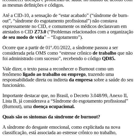
as mesmas definições e códigos.
Até a CID-10, a sensação de “estar acabado” (“síndrome de burn-
out”, “síndrome do esgotamento profissional”) não constava
expressamente no CID, e comumente os médicos declaravam em
atestados o CID
Z73.0
(“Problemas relacionados com a organização
de seu modo de vida
” – “Esgotamento”).
Ocorre que a partir de 01º./01/2022, a síndrome passou a ser
considerada pela OMS como “estresse crônico
de trabalho
que não
foi administrado com sucesso”, recebendo o código
QD85.
Vale dizer, o texto passa a reconhecer o Burnout como um
fenômeno
ligado ao trabalho ou emprego
, trazendo uma
responsabilidade direta ou indireta
da empresa
sobre a saúde do seu
funcionário.
Importante destacar que, no Brasil, o Decreto 3.048/99, Anexo II,
Lista B, já considerava a “Síndrome do esgotamento profissional”
(Burnout), uma
doença ocupacional.
Quais são os sintomas da síndrome de burnout?
A síndrome do desgaste emocional, como explicitada na nova
classificação, está associada ao estresse crônico no trabalho,