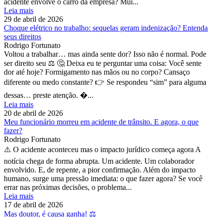
acidente envolve o carro da empresa? Mui...
Leia mais
29 de abril de 2026
Choque elétrico no trabalho: sequelas geram indenização? Entenda
seus direitos
Rodrigo Fortunato
Voltou a trabalhar… mas ainda sente dor? Isso não é normal. Pode
ser direito seu ⚖️ 🤔 Deixa eu te perguntar uma coisa: Você sente
dor até hoje? Formigamento nas mãos ou no corpo? Cansaço
diferente ou medo constante? 👉 Se respondeu “sim” para alguma
dessas… preste atenção. �...
Leia mais
20 de abril de 2026
Meu funcionário morreu em acidente de trânsito. E agora, o que
fazer?
Rodrigo Fortunato
⚠️ O acidente aconteceu mas o impacto jurídico começa agora A
notícia chega de forma abrupta. Um acidente. Um colaborador
envolvido. E, de repente, a pior confirmação. Além do impacto
humano, surge uma pressão imediata: o que fazer agora? Se você
errar nas próximas decisões, o problema...
Leia mais
17 de abril de 2026
Mas doutor, é causa ganha! ⚖️