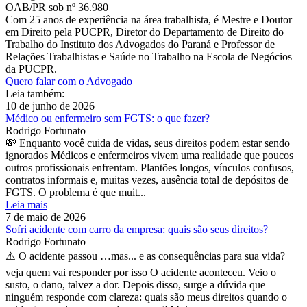
OAB/PR sob nº 36.980
Com 25 anos de experiência na área trabalhista, é Mestre e Doutor
em Direito pela PUCPR, Diretor do Departamento de Direito do
Trabalho do Instituto dos Advogados do Paraná e Professor de
Relações Trabalhistas e Saúde no Trabalho na Escola de Negócios
da PUCPR.
Quero falar com o Advogado
Leia também:
10 de junho de 2026
Médico ou enfermeiro sem FGTS: o que fazer?
Rodrigo Fortunato
💸 Enquanto você cuida de vidas, seus direitos podem estar sendo
ignorados Médicos e enfermeiros vivem uma realidade que poucos
outros profissionais enfrentam. Plantões longos, vínculos confusos,
contratos informais e, muitas vezes, ausência total de depósitos de
FGTS. O problema é que muit...
Leia mais
7 de maio de 2026
Sofri acidente com carro da empresa: quais são seus direitos?
Rodrigo Fortunato
⚠️ O acidente passou …mas... e as consequências para sua vida?
veja quem vai responder por isso O acidente aconteceu. Veio o
susto, o dano, talvez a dor. Depois disso, surge a dúvida que
ninguém responde com clareza: quais são meus direitos quando o