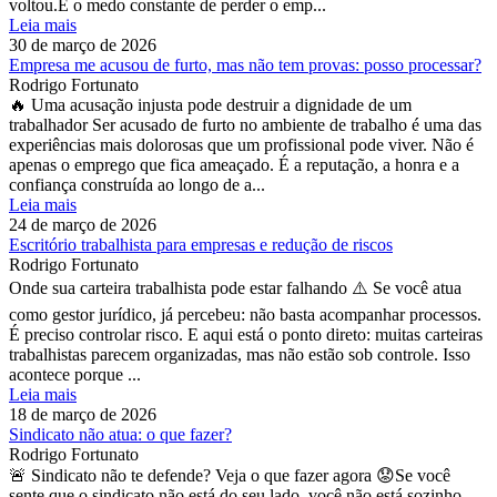
voltou.É o medo constante de perder o emp...
Leia mais
30 de março de 2026
Empresa me acusou de furto, mas não tem provas: posso processar?
Rodrigo Fortunato
🔥 Uma acusação injusta pode destruir a dignidade de um
trabalhador Ser acusado de furto no ambiente de trabalho é uma das
experiências mais dolorosas que um profissional pode viver. Não é
apenas o emprego que fica ameaçado. É a reputação, a honra e a
confiança construída ao longo de a...
Leia mais
24 de março de 2026
Escritório trabalhista para empresas e redução de riscos
Rodrigo Fortunato
Onde sua carteira trabalhista pode estar falhando ⚠️ Se você atua
como gestor jurídico, já percebeu: não basta acompanhar processos.
É preciso controlar risco. E aqui está o ponto direto: muitas carteiras
trabalhistas parecem organizadas, mas não estão sob controle. Isso
acontece porque ...
Leia mais
18 de março de 2026
Sindicato não atua: o que fazer?
Rodrigo Fortunato
🚨 Sindicato não te defende? Veja o que fazer agora 😟Se você
sente que o sindicato não está do seu lado, você não está sozinho.