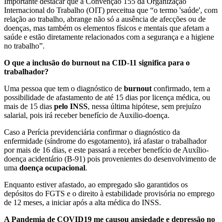
Importante destacar que a Convenção 155 da Organização
Internacional do Trabalho (OIT) preceitua que “o termo 'saúde', com
relação ao trabalho, abrange não só a ausência de afecções ou de
doenças, mas também os elementos físicos e mentais que afetam a
saúde e estão diretamente relacionados com a segurança e a higiene
no trabalho”.
O que a inclusão do burnout na CID-11 significa para o
trabalhador?
Uma pessoa que tem o diagnóstico de
burnout
confirmado, tem a
possibilidade de afastamento de até 15 dias por licença médica, ou
mais de 15 dias
pelo INSS
, nessa última hipótese, sem prejuízo
salarial, pois irá receber benefício de Auxilio-doença.
Caso a Perícia previdenciária confirmar o diagnóstico da
enfermidade (síndrome do esgotamento), irá afastar o trabalhador
por mais de 16 dias, e este passará a receber benefício de Auxílio-
doença acidentário (B-91) pois provenientes do desenvolvimento de
uma
doença ocupacional
.
Enquanto estiver afastado, ao empregado são garantidos os
depósitos do FGTS e o direito à estabilidade provisória no emprego
de 12 meses, a iniciar após a alta médica do INSS.
A Pandemia de COVID19 me causou ansiedade e depressão no