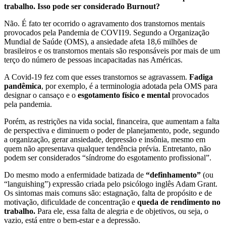
trabalho. Isso pode ser considerado Burnout?
Não. É fato ter ocorrido o agravamento dos transtornos mentais
provocados pela Pandemia de COVI19. Segundo a Organização
Mundial de Saúde (OMS), a ansiedade afeta 18,6 milhões de
brasileiros e os transtornos mentais são responsáveis por mais de um
terço do número de pessoas incapacitadas nas Américas.
A Covid-19 fez com que esses transtornos se agravassem.
Fadiga
pandêmica
, por exemplo, é a terminologia adotada pela OMS para
designar o cansaço e o
esgotamento físico e mental
provocados
pela pandemia.
Porém, as restrições na vida social, financeira, que aumentam a falta
de perspectiva e diminuem o poder de planejamento, pode, segundo
a organização, gerar ansiedade, depressão e insônia, mesmo em
quem não apresentava qualquer tendência prévia. Entretanto, não
podem ser considerados “síndrome do esgotamento profissional”.
Do mesmo modo a enfermidade batizada de
“definhamento”
(ou
“languishing”) expressão criada pelo psicólogo inglês Adam Grant.
Os sintomas mais comuns são: estagnação, falta de propósito e de
motivação, dificuldade de concentração e
queda de rendimento no
trabalho.
Para ele, essa falta de alegria e de objetivos, ou seja, o
vazio, está entre o bem-estar e a depressão.