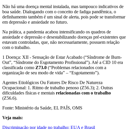
Não há uma doença mental instalada, mas tampouco indicativos de
boa saúde. Dialogando com o conceito de fadiga pandêmica, o
definhamento também é um sinal de alerta, pois pode se transformar
em depressão e ansiedade no futuro.
Na prática, a pandemia acabou intensificando os quadros de
ansiedade e depressão e desestabilizando doenças pré-existentes que
estavam controladas, que, não necessariamente, possuem relação
com o trabalho.
1 Doença
: XII - Sensação de Estar Acabado (“Síndrome de Burn-
Out”, “Síndrome do Esgotamento Profissional”). Até a CID 10 era
classificada como
Z73.0
(“Problemas relacionados com a
organização de seu modo de vida” – “Esgotamento”).
Agentes Etiológicos Ou Fatores De Risco De Natureza
Ocupacional
: 1. Ritmo de trabalho penoso (Z56.3); 2. Outras
dificuldades físicas e mentais
relacionadas com o trabalho
(Z56.6).
Fonte: Ministério da Saúde, EL PAÍS, OMS
Veja mais:
Discriminação por idade no trabalho: EUA e Brasil