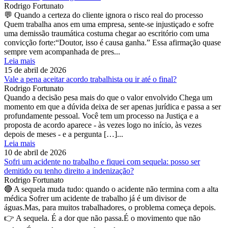
Rodrigo Fortunato
💬 Quando a certeza do cliente ignora o risco real do processo
Quem trabalha anos em uma empresa, sente-se injustiçado e sofre
uma demissão traumática costuma chegar ao escritório com uma
convicção forte:“Doutor, isso é causa ganha.” Essa afirmação quase
sempre vem acompanhada de pres...
Leia mais
15 de abril de 2026
Vale a pena aceitar acordo trabalhista ou ir até o final?
Rodrigo Fortunato
Quando a decisão pesa mais do que o valor envolvido Chega um
momento em que a dúvida deixa de ser apenas jurídica e passa a ser
profundamente pessoal. Você tem um processo na Justiça e a
proposta de acordo aparece - às vezes logo no início, às vezes
depois de meses - e a pergunta […]...
Leia mais
10 de abril de 2026
Sofri um acidente no trabalho e fiquei com sequela: posso ser
demitido ou tenho direito a indenização?
Rodrigo Fortunato
🔴 A sequela muda tudo: quando o acidente não termina com a alta
médica Sofrer um acidente de trabalho já é um divisor de
águas.Mas, para muitos trabalhadores, o problema começa depois.
👉 A sequela. É a dor que não passa.É o movimento que não