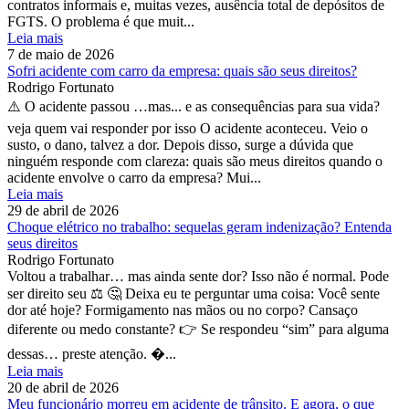
contratos informais e, muitas vezes, ausência total de depósitos de
FGTS. O problema é que muit...
Leia mais
7 de maio de 2026
Sofri acidente com carro da empresa: quais são seus direitos?
Rodrigo Fortunato
⚠️ O acidente passou …mas... e as consequências para sua vida?
veja quem vai responder por isso O acidente aconteceu. Veio o
susto, o dano, talvez a dor. Depois disso, surge a dúvida que
ninguém responde com clareza: quais são meus direitos quando o
acidente envolve o carro da empresa? Mui...
Leia mais
29 de abril de 2026
Choque elétrico no trabalho: sequelas geram indenização? Entenda
seus direitos
Rodrigo Fortunato
Voltou a trabalhar… mas ainda sente dor? Isso não é normal. Pode
ser direito seu ⚖️ 🤔 Deixa eu te perguntar uma coisa: Você sente
dor até hoje? Formigamento nas mãos ou no corpo? Cansaço
diferente ou medo constante? 👉 Se respondeu “sim” para alguma
dessas… preste atenção. �...
Leia mais
20 de abril de 2026
Meu funcionário morreu em acidente de trânsito. E agora, o que