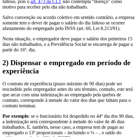
faltoso, pois o
art. 473 da CLT
não contempla “doença” como
motivo para receber pelo dia não trabalhado.
Salvo convenção ou acordo coletivo em sentido contrário, a empresa
somente tem o dever de pagar o salário do dia faltoso se ocorrer
afastamento do empregado pelo INSS (art. 60, Lei 8.213/91).
Nesta situação, o empregador deve pagar o salário dos primeiros 15
dias não trabalhados, e a Previdência Social se encarrega de pagar a
partir do 16º. dia.
2) Dispensar o empregado em período de
experiência
O contrato de experiência (prazo máximo de 90 dias) pode ser
rescindido pelo empregador antes do seu término, contudo, este terá
que arcar com uma indenização ao empregado pela quebra de
contrato, corresponde à metade do valor dos dias que faltam para o
contrato terminar.
Por exemplo
: se o funcionário foi despedido no 44º dia dos 90 dias,
a indenização será correspondente à metade do valor de 46 dias
trabalhados. E, também, nesse caso, a empresa tem de pagar ao
empregado o 13º proporcionais – incluindo o ⅓ – , o saldo do