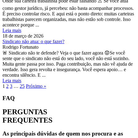
Onde sua carteira trabalhista pode estar falhando ⚠️ Se você atua
como gestor jurídico, já percebeu: não basta acompanhar processos.
É preciso controlar risco. E aqui está o ponto direto: muitas carteiras
trabalhistas parecem organizadas, mas não estão sob controle. Isso
acontece porque ...
Leia mais
18 de março de 2026
Sindicato não atua: o que fazer?
Rodrigo Fortunato
🚨 Sindicato não te defende? Veja o que fazer agora 😟Se você
sente que o sindicato não está do seu lado, você não está sozinho.
Muita gente passa por isso. Paga contribuição, mas não vê ajuda de
verdade. Isso gera revolta e insegurança. Você espera apoio… e
encontra silêncio. E ...
Leia mais
1
2
3
…
25
Próximo »
FAQ
PERGUNTAS
FREQUENTES
As principais dúvidas de quem nos procura e as