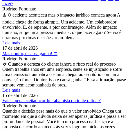
fazer?
Rodrigo Fortunato
⚠️ O acidente aconteceu mas o impacto jurídico começa agora A
notícia chega de forma abrupta. Um acidente. Um colaborador
envolvido. E, de repente, a pior confirmação. Além do impacto
humano, surge uma pressão imediata: o que fazer agora? Se você
errar nas próximas decisões, o problema...
Leia mais
17 de abril de 2026
Mas doutor, é causa ganha! ⚖️
Rodrigo Fortunato
💬 Quando a certeza do cliente ignora o risco real do processo
Quem trabalha anos em uma empresa, sente-se injustiçado e sofre
uma demissão traumática costuma chegar ao escritório com uma
convicção forte:“Doutor, isso é causa ganha.” Essa afirmação quase
sempre vem acompanhada de pres...
Leia mais
15 de abril de 2026
Vale a pena aceitar acordo trabalhista ou ir até o final?
Rodrigo Fortunato
Quando a decisão pesa mais do que o valor envolvido Chega um
momento em que a dúvida deixa de ser apenas jurídica e passa a ser
profundamente pessoal. Você tem um processo na Justiça e a
proposta de acordo aparece - às vezes logo no início, às vezes