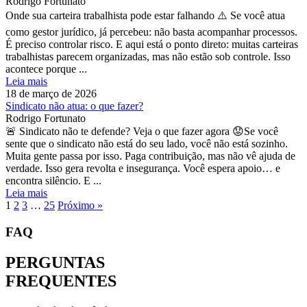
Rodrigo Fortunato
Onde sua carteira trabalhista pode estar falhando ⚠️ Se você atua
como gestor jurídico, já percebeu: não basta acompanhar processos.
É preciso controlar risco. E aqui está o ponto direto: muitas carteiras
trabalhistas parecem organizadas, mas não estão sob controle. Isso
acontece porque ...
Leia mais
18 de março de 2026
Sindicato não atua: o que fazer?
Rodrigo Fortunato
🚨 Sindicato não te defende? Veja o que fazer agora 😟Se você
sente que o sindicato não está do seu lado, você não está sozinho.
Muita gente passa por isso. Paga contribuição, mas não vê ajuda de
verdade. Isso gera revolta e insegurança. Você espera apoio… e
encontra silêncio. E ...
Leia mais
1
2
3
…
25
Próximo »
FAQ
PERGUNTAS
FREQUENTES