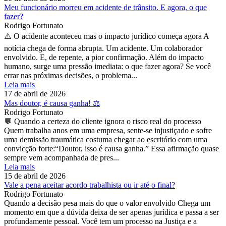
Meu funcionário morreu em acidente de trânsito. E agora, o que
fazer?
Rodrigo Fortunato
⚠️ O acidente aconteceu mas o impacto jurídico começa agora A
notícia chega de forma abrupta. Um acidente. Um colaborador
envolvido. E, de repente, a pior confirmação. Além do impacto
humano, surge uma pressão imediata: o que fazer agora? Se você
errar nas próximas decisões, o problema...
Leia mais
17 de abril de 2026
Mas doutor, é causa ganha! ⚖️
Rodrigo Fortunato
💬 Quando a certeza do cliente ignora o risco real do processo
Quem trabalha anos em uma empresa, sente-se injustiçado e sofre
uma demissão traumática costuma chegar ao escritório com uma
convicção forte:“Doutor, isso é causa ganha.” Essa afirmação quase
sempre vem acompanhada de pres...
Leia mais
15 de abril de 2026
Vale a pena aceitar acordo trabalhista ou ir até o final?
Rodrigo Fortunato
Quando a decisão pesa mais do que o valor envolvido Chega um
momento em que a dúvida deixa de ser apenas jurídica e passa a ser
profundamente pessoal. Você tem um processo na Justiça e a