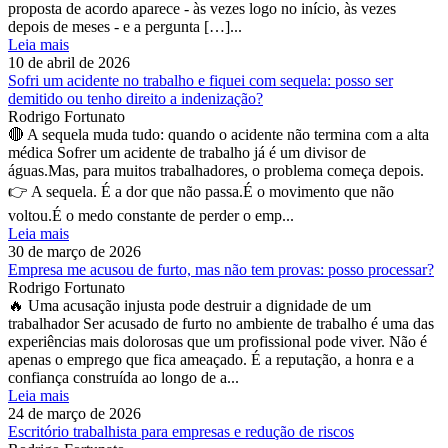
proposta de acordo aparece - às vezes logo no início, às vezes
depois de meses - e a pergunta […]...
Leia mais
10 de abril de 2026
Sofri um acidente no trabalho e fiquei com sequela: posso ser
demitido ou tenho direito a indenização?
Rodrigo Fortunato
🔴 A sequela muda tudo: quando o acidente não termina com a alta
médica Sofrer um acidente de trabalho já é um divisor de
águas.Mas, para muitos trabalhadores, o problema começa depois.
👉 A sequela. É a dor que não passa.É o movimento que não
voltou.É o medo constante de perder o emp...
Leia mais
30 de março de 2026
Empresa me acusou de furto, mas não tem provas: posso processar?
Rodrigo Fortunato
🔥 Uma acusação injusta pode destruir a dignidade de um
trabalhador Ser acusado de furto no ambiente de trabalho é uma das
experiências mais dolorosas que um profissional pode viver. Não é
apenas o emprego que fica ameaçado. É a reputação, a honra e a
confiança construída ao longo de a...
Leia mais
24 de março de 2026
Escritório trabalhista para empresas e redução de riscos