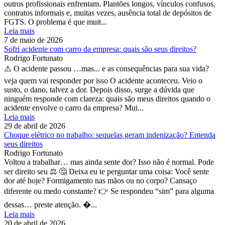
outros profissionais enfrentam. Plantões longos, vínculos confusos,
contratos informais e, muitas vezes, ausência total de depósitos de
FGTS. O problema é que muit...
Leia mais
7 de maio de 2026
Sofri acidente com carro da empresa: quais são seus direitos?
Rodrigo Fortunato
⚠️ O acidente passou …mas... e as consequências para sua vida?
veja quem vai responder por isso O acidente aconteceu. Veio o
susto, o dano, talvez a dor. Depois disso, surge a dúvida que
ninguém responde com clareza: quais são meus direitos quando o
acidente envolve o carro da empresa? Mui...
Leia mais
29 de abril de 2026
Choque elétrico no trabalho: sequelas geram indenização? Entenda
seus direitos
Rodrigo Fortunato
Voltou a trabalhar… mas ainda sente dor? Isso não é normal. Pode
ser direito seu ⚖️ 🤔 Deixa eu te perguntar uma coisa: Você sente
dor até hoje? Formigamento nas mãos ou no corpo? Cansaço
diferente ou medo constante? 👉 Se respondeu “sim” para alguma
dessas… preste atenção. �...
Leia mais
20 de abril de 2026