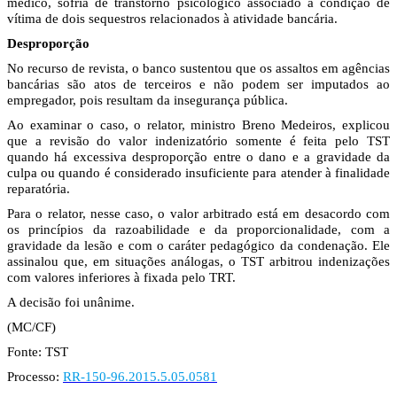
médico, sofria de transtorno psicológico associado à condição de
vítima de dois sequestros relacionados à atividade bancária.
Desproporção
No recurso de revista, o banco sustentou que os assaltos em agências
bancárias são atos de terceiros e não podem ser imputados ao
empregador, pois resultam da insegurança pública.
Ao examinar o caso, o relator, ministro Breno Medeiros, explicou
que a revisão do valor indenizatório somente é feita pelo TST
quando há excessiva desproporção entre o dano e a gravidade da
culpa ou quando é considerado insuficiente para atender à finalidade
reparatória.
Para o relator, nesse caso, o valor arbitrado está em desacordo com
os princípios da razoabilidade e da proporcionalidade, com a
gravidade da lesão e com o caráter pedagógico da condenação. Ele
assinalou que, em situações análogas, o TST arbitrou indenizações
com valores inferiores à fixada pelo TRT.
A decisão foi unânime.
(MC/CF)
Fonte: TST
Processo:
RR-150-96.2015.5.05.0581