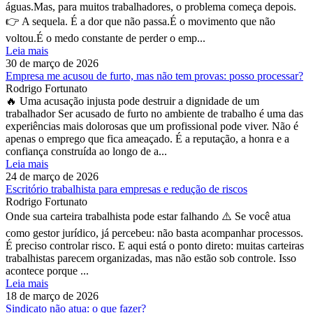
águas.Mas, para muitos trabalhadores, o problema começa depois.
👉 A sequela. É a dor que não passa.É o movimento que não
voltou.É o medo constante de perder o emp...
Leia mais
30 de março de 2026
Empresa me acusou de furto, mas não tem provas: posso processar?
Rodrigo Fortunato
🔥 Uma acusação injusta pode destruir a dignidade de um
trabalhador Ser acusado de furto no ambiente de trabalho é uma das
experiências mais dolorosas que um profissional pode viver. Não é
apenas o emprego que fica ameaçado. É a reputação, a honra e a
confiança construída ao longo de a...
Leia mais
24 de março de 2026
Escritório trabalhista para empresas e redução de riscos
Rodrigo Fortunato
Onde sua carteira trabalhista pode estar falhando ⚠️ Se você atua
como gestor jurídico, já percebeu: não basta acompanhar processos.
É preciso controlar risco. E aqui está o ponto direto: muitas carteiras
trabalhistas parecem organizadas, mas não estão sob controle. Isso
acontece porque ...
Leia mais
18 de março de 2026
Sindicato não atua: o que fazer?