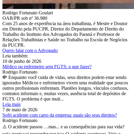
Rodrigo Fortunato Goulart
OAB/PR sob nº 36.980
Com 25 anos de experiência na área trabalhista, é Mestre e Doutor
em Direito pela PUCPR, Diretor do Departamento de Direito do
Trabalho do Instituto dos Advogados do Paraná e Professor de
Relações Trabalhistas e Saúde no Trabalho na Escola de Negócios
da PUCPR.
Quero falar com o Advogado
Leia também:
10 de junho de 2026
Médico ou enfermeiro sem FGTS: o que fazer?
Rodrigo Fortunato
💸 Enquanto você cuida de vidas, seus direitos podem estar sendo
ignorados Médicos e enfermeiros vivem uma realidade que poucos
outros profissionais enfrentam. Plantões longos, vínculos confusos,
contratos informais e, muitas vezes, ausência total de depósitos de
FGTS. O problema é que muit...
Leia mais
7 de maio de 2026
Sofri acidente com carro da empresa: quais são seus direitos?
Rodrigo Fortunato
⚠️ O acidente passou …mas... e as consequências para sua vida?
veja quem vai responder por isso O acidente aconteceu. Veio o