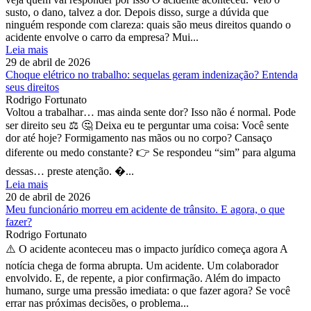
susto, o dano, talvez a dor. Depois disso, surge a dúvida que
ninguém responde com clareza: quais são meus direitos quando o
acidente envolve o carro da empresa? Mui...
Leia mais
29 de abril de 2026
Choque elétrico no trabalho: sequelas geram indenização? Entenda
seus direitos
Rodrigo Fortunato
Voltou a trabalhar… mas ainda sente dor? Isso não é normal. Pode
ser direito seu ⚖️ 🤔 Deixa eu te perguntar uma coisa: Você sente
dor até hoje? Formigamento nas mãos ou no corpo? Cansaço
diferente ou medo constante? 👉 Se respondeu “sim” para alguma
dessas… preste atenção. �...
Leia mais
20 de abril de 2026
Meu funcionário morreu em acidente de trânsito. E agora, o que
fazer?
Rodrigo Fortunato
⚠️ O acidente aconteceu mas o impacto jurídico começa agora A
notícia chega de forma abrupta. Um acidente. Um colaborador
envolvido. E, de repente, a pior confirmação. Além do impacto
humano, surge uma pressão imediata: o que fazer agora? Se você
errar nas próximas decisões, o problema...