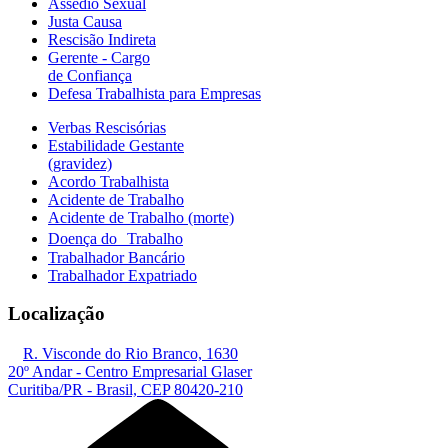
Assédio Sexual
Justa Causa
Rescisão Indireta
Gerente - Cargo
de Confiança
Defesa Trabalhista para Empresas
Verbas Rescisórias
Estabilidade Gestante
(gravidez)
Acordo Trabalhista
Acidente de Trabalho
Acidente de Trabalho (morte)
Doença do Trabalho
Trabalhador Bancário
Trabalhador Expatriado
Localização
R. Visconde do Rio Branco, 1630
20º Andar - Centro Empresarial Glaser
Curitiba/PR - Brasil, CEP 80420-210