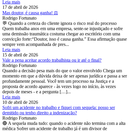
Leia mais
17 de abril de 2026
Mas doutor, é causa ganha! ⚖️
Rodrigo Fortunato
💬 Quando a certeza do cliente ignora o risco real do processo
Quem trabalha anos em uma empresa, sente-se injustiçado e sofre
uma demissão traumática costuma chegar ao escritório com uma
convicção forte:“Doutor, isso é causa ganha.” Essa afirmação quase
sempre vem acompanhada de pres...
Leia mais
15 de abril de 2026
Vale a pena aceitar acordo trabalhista ou ir até o final?
Rodrigo Fortunato
Quando a decisão pesa mais do que o valor envolvido Chega um
momento em que a dúvida deixa de ser apenas jurídica e passa a ser
profundamente pessoal. Você tem um processo na Justiça e a
proposta de acordo aparece - às vezes logo no início, às vezes
depois de meses - e a pergunta […]...
Leia mais
10 de abril de 2026
Sofri um acidente no trabalho e fiquei com sequela: posso ser
demitido ou tenho direito a indenização?
Rodrigo Fortunato
🔴 A sequela muda tudo: quando o acidente não termina com a alta
médica Sofrer um acidente de trabalho já é um divisor de