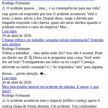
Rodrigo Fortunato
⚠️ O acidente passou …mas... e as consequências para sua vida?
veja quem vai responder por isso O acidente aconteceu. Veio o
susto, o dano, talvez a dor. Depois disso, surge a dúvida que
ninguém responde com clareza: quais são meus direitos quando o
acidente envolve o carro da empresa? Mui...
Leia mais
29 de abril de 2026
Choque elétrico no trabalho: sequelas geram indenização? Entenda
seus direitos
Rodrigo Fortunato
Voltou a trabalhar… mas ainda sente dor? Isso não é normal. Pode
ser direito seu ⚖️ 🤔 Deixa eu te perguntar uma coisa: Você sente
dor até hoje? Formigamento nas mãos ou no corpo? Cansaço
diferente ou medo constante? 👉 Se respondeu “sim” para alguma
dessas… preste atenção. �...
Leia mais
20 de abril de 2026
Meu funcionário morreu em acidente de trânsito. E agora, o que
fazer?
Rodrigo Fortunato
⚠️ O acidente aconteceu mas o impacto jurídico começa agora A
notícia chega de forma abrupta. Um acidente. Um colaborador