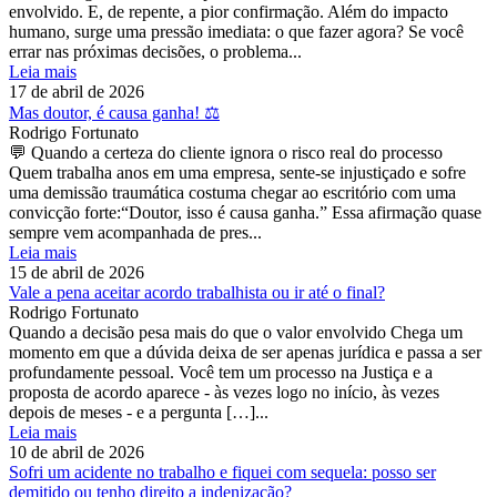
envolvido. E, de repente, a pior confirmação. Além do impacto
humano, surge uma pressão imediata: o que fazer agora? Se você
errar nas próximas decisões, o problema...
Leia mais
17 de abril de 2026
Mas doutor, é causa ganha! ⚖️
Rodrigo Fortunato
💬 Quando a certeza do cliente ignora o risco real do processo
Quem trabalha anos em uma empresa, sente-se injustiçado e sofre
uma demissão traumática costuma chegar ao escritório com uma
convicção forte:“Doutor, isso é causa ganha.” Essa afirmação quase
sempre vem acompanhada de pres...
Leia mais
15 de abril de 2026
Vale a pena aceitar acordo trabalhista ou ir até o final?
Rodrigo Fortunato
Quando a decisão pesa mais do que o valor envolvido Chega um
momento em que a dúvida deixa de ser apenas jurídica e passa a ser
profundamente pessoal. Você tem um processo na Justiça e a
proposta de acordo aparece - às vezes logo no início, às vezes
depois de meses - e a pergunta […]...
Leia mais
10 de abril de 2026
Sofri um acidente no trabalho e fiquei com sequela: posso ser
demitido ou tenho direito a indenização?