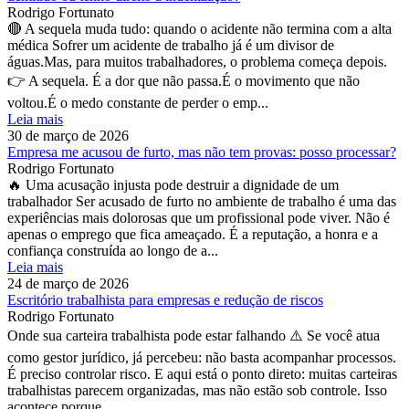
Rodrigo Fortunato
🔴 A sequela muda tudo: quando o acidente não termina com a alta
médica Sofrer um acidente de trabalho já é um divisor de
águas.Mas, para muitos trabalhadores, o problema começa depois.
👉 A sequela. É a dor que não passa.É o movimento que não
voltou.É o medo constante de perder o emp...
Leia mais
30 de março de 2026
Empresa me acusou de furto, mas não tem provas: posso processar?
Rodrigo Fortunato
🔥 Uma acusação injusta pode destruir a dignidade de um
trabalhador Ser acusado de furto no ambiente de trabalho é uma das
experiências mais dolorosas que um profissional pode viver. Não é
apenas o emprego que fica ameaçado. É a reputação, a honra e a
confiança construída ao longo de a...
Leia mais
24 de março de 2026
Escritório trabalhista para empresas e redução de riscos
Rodrigo Fortunato
Onde sua carteira trabalhista pode estar falhando ⚠️ Se você atua
como gestor jurídico, já percebeu: não basta acompanhar processos.
É preciso controlar risco. E aqui está o ponto direto: muitas carteiras
trabalhistas parecem organizadas, mas não estão sob controle. Isso
acontece porque ...