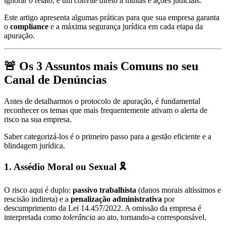
ignorar o relato, é um convite direto a multas e ações judiciais.
Este artigo apresenta algumas práticas para que sua empresa garanta
o
compliance
e a máxima segurança jurídica em cada etapa da
apuração.
🚨 Os 3 Assuntos mais Comuns no seu
Canal de Denúncias
Antes de detalharmos o protocolo de apuração, é fundamental
reconhecer os temas que mais frequentemente ativam o alerta de
risco na sua empresa.
Saber categorizá-los é o primeiro passo para a gestão eficiente e a
blindagem jurídica.
1. Assédio Moral ou Sexual 🎗️
O risco aqui é duplo:
p
assivo trabalhista
(danos morais altíssimos e
rescisão indireta) e a
p
enalização administrativa
por
descumprimento da Lei 14.457/2022. A omissão da empresa é
interpretada como
tolerância
ao ato, tornando-a corresponsável.