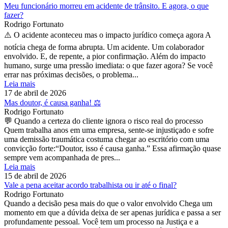
Meu funcionário morreu em acidente de trânsito. E agora, o que
fazer?
Rodrigo Fortunato
⚠️ O acidente aconteceu mas o impacto jurídico começa agora A
notícia chega de forma abrupta. Um acidente. Um colaborador
envolvido. E, de repente, a pior confirmação. Além do impacto
humano, surge uma pressão imediata: o que fazer agora? Se você
errar nas próximas decisões, o problema...
Leia mais
17 de abril de 2026
Mas doutor, é causa ganha! ⚖️
Rodrigo Fortunato
💬 Quando a certeza do cliente ignora o risco real do processo
Quem trabalha anos em uma empresa, sente-se injustiçado e sofre
uma demissão traumática costuma chegar ao escritório com uma
convicção forte:“Doutor, isso é causa ganha.” Essa afirmação quase
sempre vem acompanhada de pres...
Leia mais
15 de abril de 2026
Vale a pena aceitar acordo trabalhista ou ir até o final?
Rodrigo Fortunato
Quando a decisão pesa mais do que o valor envolvido Chega um
momento em que a dúvida deixa de ser apenas jurídica e passa a ser
profundamente pessoal. Você tem um processo na Justiça e a