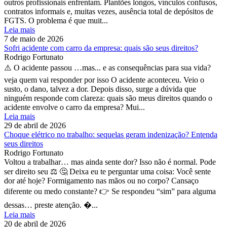
outros profissionais enfrentam. Plantões longos, vínculos confusos,
contratos informais e, muitas vezes, ausência total de depósitos de
FGTS. O problema é que muit...
Leia mais
7 de maio de 2026
Sofri acidente com carro da empresa: quais são seus direitos?
Rodrigo Fortunato
⚠️ O acidente passou …mas... e as consequências para sua vida?
veja quem vai responder por isso O acidente aconteceu. Veio o
susto, o dano, talvez a dor. Depois disso, surge a dúvida que
ninguém responde com clareza: quais são meus direitos quando o
acidente envolve o carro da empresa? Mui...
Leia mais
29 de abril de 2026
Choque elétrico no trabalho: sequelas geram indenização? Entenda
seus direitos
Rodrigo Fortunato
Voltou a trabalhar… mas ainda sente dor? Isso não é normal. Pode
ser direito seu ⚖️ 🤔 Deixa eu te perguntar uma coisa: Você sente
dor até hoje? Formigamento nas mãos ou no corpo? Cansaço
diferente ou medo constante? 👉 Se respondeu “sim” para alguma
dessas… preste atenção. �...
Leia mais
20 de abril de 2026