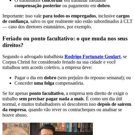
O trabalhador
concordar
em trabalhar mediante
compensação posterior
ou pagamento em
dobro
.
Importante: isso vale
para todos os empregados
, inclusive
cargos
de confiança
, salvo os que realmente não estão subordinados à CLT
— caso dos diretores estatutários, por exemplo.
Feriado ou ponto facultativo: o que muda nos seus
direitos?
Segundo o advogado trabalhista
Rodrigo Fortunato Goulart
, se
Corpus Christi for considerado feriado na sua cidade e você
trabalhou sem acordo coletivo, a empresa deve:
Pagar o dia em
dobro
(sem prejuízo do repouso semanal); ou
Conceder
uma folga
compensatória.
Se for apenas
ponto facultativo
, a empresa tem direito de exigir o
trabalho
sem precisar pagar nada a mais
. É como um dia útil
normal, e muitos trabalhadores só descobrem isso
depois de saírem
da empresa
, quando vão rever os contracheques ou analisar se
houve abuso.