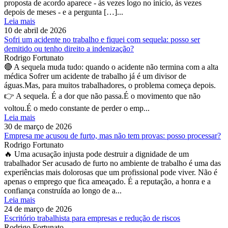
proposta de acordo aparece - às vezes logo no início, às vezes
depois de meses - e a pergunta […]...
Leia mais
10 de abril de 2026
Sofri um acidente no trabalho e fiquei com sequela: posso ser
demitido ou tenho direito a indenização?
Rodrigo Fortunato
🔴 A sequela muda tudo: quando o acidente não termina com a alta
médica Sofrer um acidente de trabalho já é um divisor de
águas.Mas, para muitos trabalhadores, o problema começa depois.
👉 A sequela. É a dor que não passa.É o movimento que não
voltou.É o medo constante de perder o emp...
Leia mais
30 de março de 2026
Empresa me acusou de furto, mas não tem provas: posso processar?
Rodrigo Fortunato
🔥 Uma acusação injusta pode destruir a dignidade de um
trabalhador Ser acusado de furto no ambiente de trabalho é uma das
experiências mais dolorosas que um profissional pode viver. Não é
apenas o emprego que fica ameaçado. É a reputação, a honra e a
confiança construída ao longo de a...
Leia mais
24 de março de 2026
Escritório trabalhista para empresas e redução de riscos
Rodrigo Fortunato