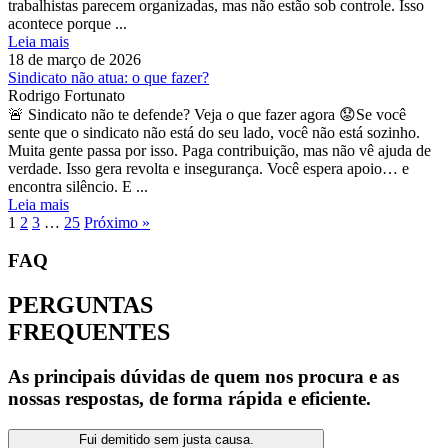
trabalhistas parecem organizadas, mas não estão sob controle. Isso
acontece porque ...
Leia mais
18 de março de 2026
Sindicato não atua: o que fazer?
Rodrigo Fortunato
🚨 Sindicato não te defende? Veja o que fazer agora 😟Se você
sente que o sindicato não está do seu lado, você não está sozinho.
Muita gente passa por isso. Paga contribuição, mas não vê ajuda de
verdade. Isso gera revolta e insegurança. Você espera apoio… e
encontra silêncio. E ...
Leia mais
1
2
3
…
25
Próximo »
FAQ
PERGUNTAS
FREQUENTES
As principais dúvidas de quem nos procura e as
nossas respostas, de forma rápida e eficiente.
Fui demitido sem justa causa.