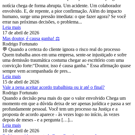
notícia chega de forma abrupta. Um acidente. Um colaborador
envolvido. E, de repente, a pior confirmação. Além do impacto
humano, surge uma pressão imediata: o que fazer agora? Se você
errar nas próximas decisões, o problema...
Leia mais
17 de abril de 2026
Mas doutor, é causa ganha! ⚖️
Rodrigo Fortunato
💬 Quando a certeza do cliente ignora o risco real do processo
Quem trabalha anos em uma empresa, sente-se injustiçado e sofre
uma demissão traumática costuma chegar ao escritório com uma
convicção forte:“Doutor, isso é causa ganha.” Essa afirmação quase
sempre vem acompanhada de pres...
Leia mais
15 de abril de 2026
Vale a pena aceitar acordo trabalhista ou ir até o final?
Rodrigo Fortunato
Quando a decisão pesa mais do que o valor envolvido Chega um
momento em que a dúvida deixa de ser apenas jurídica e passa a ser
profundamente pessoal. Você tem um processo na Justiça e a
proposta de acordo aparece - às vezes logo no início, às vezes
depois de meses - e a pergunta […]...
Leia mais
10 de abril de 2026