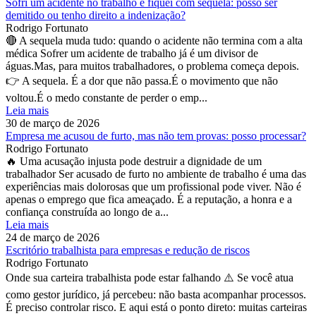
Sofri um acidente no trabalho e fiquei com sequela: posso ser
demitido ou tenho direito a indenização?
Rodrigo Fortunato
🔴 A sequela muda tudo: quando o acidente não termina com a alta
médica Sofrer um acidente de trabalho já é um divisor de
águas.Mas, para muitos trabalhadores, o problema começa depois.
👉 A sequela. É a dor que não passa.É o movimento que não
voltou.É o medo constante de perder o emp...
Leia mais
30 de março de 2026
Empresa me acusou de furto, mas não tem provas: posso processar?
Rodrigo Fortunato
🔥 Uma acusação injusta pode destruir a dignidade de um
trabalhador Ser acusado de furto no ambiente de trabalho é uma das
experiências mais dolorosas que um profissional pode viver. Não é
apenas o emprego que fica ameaçado. É a reputação, a honra e a
confiança construída ao longo de a...
Leia mais
24 de março de 2026
Escritório trabalhista para empresas e redução de riscos
Rodrigo Fortunato
Onde sua carteira trabalhista pode estar falhando ⚠️ Se você atua
como gestor jurídico, já percebeu: não basta acompanhar processos.
É preciso controlar risco. E aqui está o ponto direto: muitas carteiras