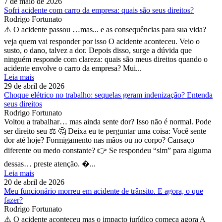
7 de maio de 2026
Sofri acidente com carro da empresa: quais são seus direitos?
Rodrigo Fortunato
⚠️ O acidente passou …mas... e as consequências para sua vida?
veja quem vai responder por isso O acidente aconteceu. Veio o
susto, o dano, talvez a dor. Depois disso, surge a dúvida que
ninguém responde com clareza: quais são meus direitos quando o
acidente envolve o carro da empresa? Mui...
Leia mais
29 de abril de 2026
Choque elétrico no trabalho: sequelas geram indenização? Entenda
seus direitos
Rodrigo Fortunato
Voltou a trabalhar… mas ainda sente dor? Isso não é normal. Pode
ser direito seu ⚖️ 🤔 Deixa eu te perguntar uma coisa: Você sente
dor até hoje? Formigamento nas mãos ou no corpo? Cansaço
diferente ou medo constante? 👉 Se respondeu “sim” para alguma
dessas… preste atenção. �...
Leia mais
20 de abril de 2026
Meu funcionário morreu em acidente de trânsito. E agora, o que
fazer?
Rodrigo Fortunato
⚠️ O acidente aconteceu mas o impacto jurídico começa agora A