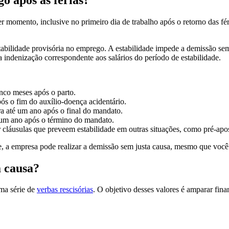
momento, inclusive no primeiro dia de trabalho após o retorno das fér
tabilidade provisória no emprego. A estabilidade impede a demissão sem
 indenização correspondente aos salários do período de estabilidade.
nco meses após o parto.
ós o fim do auxílio-doença acidentário.
ra até um ano após o final do mandato.
é um ano após o término do mandato.
cláusulas que preveem estabilidade em outras situações, como pré-apos
, a empresa pode realizar a demissão sem justa causa, mesmo que você t
a causa?
uma série de
verbas rescisórias
. O objetivo desses valores é amparar fin