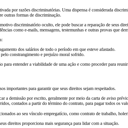
tivada por razões discriminatórias. Uma dispensa é considerada discrimi
ntre outras formas de discriminação.
 motivo discriminatório oculto, ele pode buscar a reparação de seus dir
vidências como e-mails, mensagens, testemunhas e outras provas que de
a:
amento dos salários de todo o período em que esteve afastado.
elo constrangimento e prejuízo moral sofrido.
ão para entender a viabilidade de uma ação e como proceder para reunir 
os importantes para garantir que seus direitos sejam respeitados.
r a demissão por escrito, geralmente por meio da carta de aviso prév
ridos, contados a partir do término do contrato, para pagar todos os v
onados ao seu vínculo empregatício, como contrato de trabalho, holer
s direitos proporciona mais segurança para lidar com a situação.