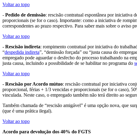
Voltar ao topo
-
Pedido de demissão
: rescisão contratual espontânea por iniciativa 
proporcionais (se for o caso). Importante: como a iniciativa de rompim
correspondentes ao prazo respectivo. Para saber mais sobre o aviso p
Voltar ao topo
- Rescisão indireta
: rompimento contratual por iniciativa do trabalh
“
despedida indireta
”, “demissão forçada” ou “justa causa do empregad
empregado pode aguardar o desfecho do processo trabalhando na empre
justa causa, incluindo a possibilidade de se habilitar no programa do
s
Voltar ao topo
- Rescisão por Acordo mútuo
: rescisão contratual por iniciativa c
proporcional, férias + 1/3 vencidas e proporcionais (se for o caso),
vinculada. Neste caso, o empregado também não terá direito ao segu
Também chamada de “rescisão amigável” é uma opção nova, que surgi
(que é uma prática ilegal).
Voltar ao topo
Acordo para devolução dos 40% do FGTS