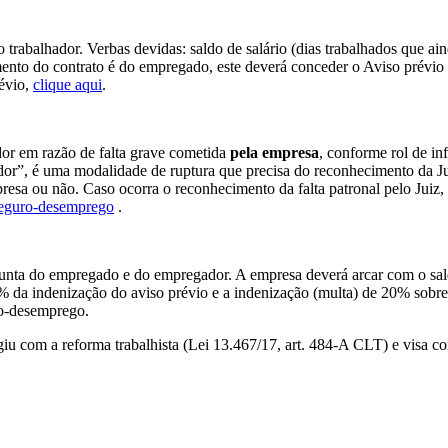
do trabalhador. Verbas devidas: saldo de salário (dias trabalhados que ai
ento do contrato é do empregado, este deverá conceder o Aviso prévio à 
révio,
clique aqui
.
ador em razão de falta grave cometida
pela empresa
, conforme rol de i
or”, é uma modalidade de ruptura que precisa do reconhecimento da Jus
sa ou não. Caso ocorra o reconhecimento da falta patronal pelo Juiz,
eguro-desemprego
.
onjunta do empregado e do empregador. A empresa deverá arcar com o sald
 50% da indenização do aviso prévio e a indenização (multa) de 20% so
ro-desemprego.
u com a reforma trabalhista (Lei 13.467/17, art. 484-A CLT) e visa