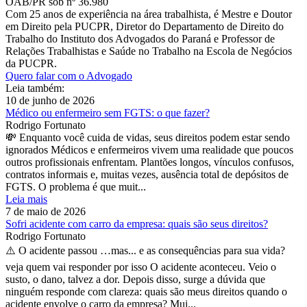
OAB/PR sob nº 36.980
Com 25 anos de experiência na área trabalhista, é Mestre e Doutor
em Direito pela PUCPR, Diretor do Departamento de Direito do
Trabalho do Instituto dos Advogados do Paraná e Professor de
Relações Trabalhistas e Saúde no Trabalho na Escola de Negócios
da PUCPR.
Quero falar com o Advogado
Leia também:
10 de junho de 2026
Médico ou enfermeiro sem FGTS: o que fazer?
Rodrigo Fortunato
💸 Enquanto você cuida de vidas, seus direitos podem estar sendo
ignorados Médicos e enfermeiros vivem uma realidade que poucos
outros profissionais enfrentam. Plantões longos, vínculos confusos,
contratos informais e, muitas vezes, ausência total de depósitos de
FGTS. O problema é que muit...
Leia mais
7 de maio de 2026
Sofri acidente com carro da empresa: quais são seus direitos?
Rodrigo Fortunato
⚠️ O acidente passou …mas... e as consequências para sua vida?
veja quem vai responder por isso O acidente aconteceu. Veio o
susto, o dano, talvez a dor. Depois disso, surge a dúvida que
ninguém responde com clareza: quais são meus direitos quando o
acidente envolve o carro da empresa? Mui...