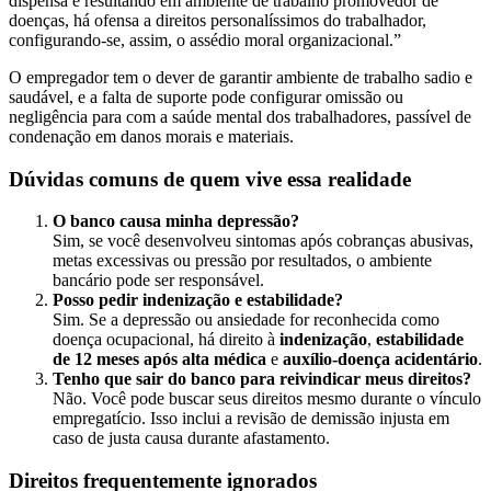
dispensa e resultando em ambiente de trabalho promovedor de
doenças, há ofensa a direitos personalíssimos do trabalhador,
configurando-se, assim, o assédio moral organizacional.”
O empregador tem o dever de garantir ambiente de trabalho sadio e
saudável, e a falta de suporte pode configurar omissão ou
negligência para com a saúde mental dos trabalhadores, passível de
condenação em danos morais e materiais.
Dúvidas comuns de quem vive essa realidade
O banco causa minha depressão?
Sim, se você desenvolveu sintomas após cobranças abusivas,
metas excessivas ou pressão por resultados, o ambiente
bancário pode ser responsável.
Posso pedir indenização e estabilidade?
Sim. Se a depressão ou ansiedade for reconhecida como
doença ocupacional, há direito à
indenização
,
estabilidade
de 12 meses após alta médica
e
auxílio‑doença acidentário
.
Tenho que sair do banco para reivindicar meus direitos?
Não. Você pode buscar seus direitos mesmo durante o vínculo
empregatício. Isso inclui a revisão de demissão injusta em
caso de justa causa durante afastamento.
Direitos frequentemente ignorados