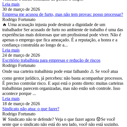
Leia mais
30 de março de 2026
Empresa me acusou de furto, mas não tem provas: posso processar?
Rodrigo Fortunato
🔥 Uma acusação injusta pode destruir a dignidade de um
trabalhador Ser acusado de furto no ambiente de trabalho é uma das
experiências mais dolorosas que um profissional pode viver. Não é
apenas o emprego que fica ameaçado. É a reputação, a honra e a
confiança construída ao longo de a...
Leia mais
24 de março de 2026
Escritório trabalhista para empresas e redução de riscos
Rodrigo Fortunato
Onde sua carteira trabalhista pode estar falhando ⚠️ Se você atua
como gestor jurídico, já percebeu: não basta acompanhar processos.
É preciso controlar risco. E aqui está o ponto direto: muitas carteiras
trabalhistas parecem organizadas, mas não estão sob controle. Isso
acontece porque ...
Leia mais
18 de março de 2026
Sindicato não atua: o que fazer?
Rodrigo Fortunato
🚨 Sindicato não te defende? Veja o que fazer agora 😟Se você
sente que o sindicato não está do seu lado, você não está sozinho.