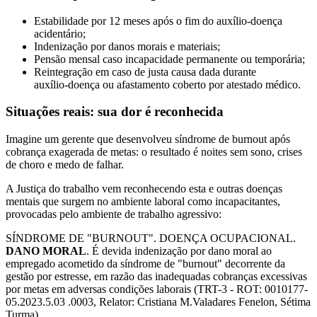
Estabilidade por 12 meses após o fim do auxílio-doença
acidentário;
Indenização por danos morais e materiais;
Pensão mensal caso incapacidade permanente ou temporária;
Reintegração em caso de justa causa dada durante
auxílio‑doença ou afastamento coberto por atestado médico.
Situações reais: sua dor é reconhecida
Imagine um gerente que desenvolveu síndrome de burnout após
cobrança exagerada de metas: o resultado é noites sem sono, crises
de choro e medo de falhar.
A Justiça do trabalho vem reconhecendo esta e outras doenças
mentais que surgem no ambiente laboral como incapacitantes,
provocadas pelo ambiente de trabalho agressivo:
SÍNDROME DE "BURNOUT". DOENÇA OCUPACIONAL.
DANO MORAL
. É devida indenização por dano moral ao
empregado acometido da síndrome de "burnout" decorrente da
gestão por estresse, em razão das inadequadas cobranças excessivas
por metas em adversas condições laborais (TRT-3 - ROT: 0010177-
05.2023.5.03 .0003, Relator: Cristiana M.Valadares Fenelon, Sétima
Turma).