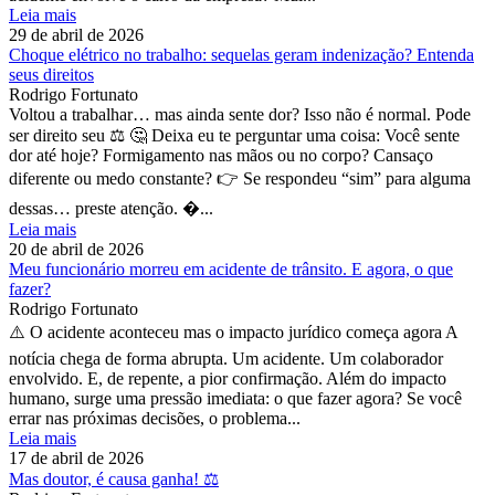
Leia mais
29 de abril de 2026
Choque elétrico no trabalho: sequelas geram indenização? Entenda
seus direitos
Rodrigo Fortunato
Voltou a trabalhar… mas ainda sente dor? Isso não é normal. Pode
ser direito seu ⚖️ 🤔 Deixa eu te perguntar uma coisa: Você sente
dor até hoje? Formigamento nas mãos ou no corpo? Cansaço
diferente ou medo constante? 👉 Se respondeu “sim” para alguma
dessas… preste atenção. �...
Leia mais
20 de abril de 2026
Meu funcionário morreu em acidente de trânsito. E agora, o que
fazer?
Rodrigo Fortunato
⚠️ O acidente aconteceu mas o impacto jurídico começa agora A
notícia chega de forma abrupta. Um acidente. Um colaborador
envolvido. E, de repente, a pior confirmação. Além do impacto
humano, surge uma pressão imediata: o que fazer agora? Se você
errar nas próximas decisões, o problema...
Leia mais
17 de abril de 2026
Mas doutor, é causa ganha! ⚖️