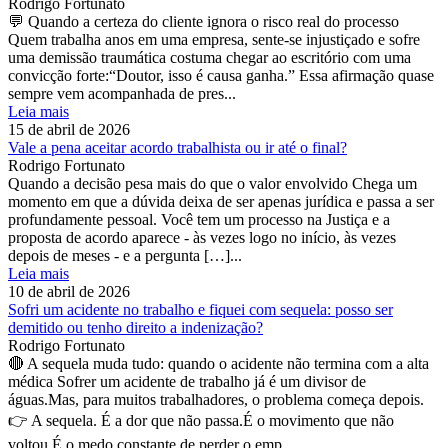
Rodrigo Fortunato
💬 Quando a certeza do cliente ignora o risco real do processo
Quem trabalha anos em uma empresa, sente-se injustiçado e sofre
uma demissão traumática costuma chegar ao escritório com uma
convicção forte:“Doutor, isso é causa ganha.” Essa afirmação quase
sempre vem acompanhada de pres...
Leia mais
15 de abril de 2026
Vale a pena aceitar acordo trabalhista ou ir até o final?
Rodrigo Fortunato
Quando a decisão pesa mais do que o valor envolvido Chega um
momento em que a dúvida deixa de ser apenas jurídica e passa a ser
profundamente pessoal. Você tem um processo na Justiça e a
proposta de acordo aparece - às vezes logo no início, às vezes
depois de meses - e a pergunta […]...
Leia mais
10 de abril de 2026
Sofri um acidente no trabalho e fiquei com sequela: posso ser
demitido ou tenho direito a indenização?
Rodrigo Fortunato
🔴 A sequela muda tudo: quando o acidente não termina com a alta
médica Sofrer um acidente de trabalho já é um divisor de
águas.Mas, para muitos trabalhadores, o problema começa depois.
👉 A sequela. É a dor que não passa.É o movimento que não
voltou.É o medo constante de perder o emp...