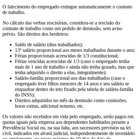
O falecimento do empregado extingue automaticamente o contrato
de trabalho.
No cálculo das verbas rescisórias, considera-se a rescisão do
contrato de trabalho como um pedido de demissão, sem aviso
prévio. São direitos dos herdeiros:
Saldo de salário (dias trabalhados);
13º salário proporcional aos meses trabalhados durante o ano;
Férias proporcionais acrescidas de 1/3 constitucional;
Férias vencidas acrescidas de 1/3 (caso o empregado tenha
mais de 1 ano de trabalho e ainda não tenha gozado, mas que
tenha adquirido o direito a elas, integralmente);
Salário-família proporcional aos dias trabalhados (caso o
empregado tiver filhos menores de 14 anos e seu salário se
enquadrar dentro do teto fixado pela tabela de salário-família
do INSS);
Direitos adquiridos no mês da demissão como comissões,
horas extras, adicional noturno, etc.
Os valores não recebidos em vida pelo empregado, serão pagos em
quotas iguais pela empresa aos dependentes habilitados perante a
Previdência Social ou, na sua falta, aos sucessores previstos na lei
civil, indicados em alvará judicial, independentemente de inventário
ou arrolamento, no prazo máximo de 10 dias da data de