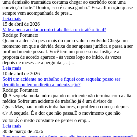
uma demissão traumática costuma chegar ao escritório com uma
convicção forte:“Doutor, isso é causa ganha.” Essa afirmação quase
sempre vem acompanhada de pres...
Leia mais
15 de abril de 2026
Vale a pena aceitar acordo trabalhista ou ir até o final?
Rodrigo Fortunato
Quando a decisão pesa mais do que o valor envolvido Chega um
momento em que a dúvida deixa de ser apenas jurídica e passa a ser
profundamente pessoal. Você tem um processo na Justiça e a
proposta de acordo aparece - às vezes logo no início, às vezes
depois de meses - e a pergunta […]...
Leia mais
10 de abril de 2026
Sofri um acidente no trabalho e fiquei com sequela: posso ser
demitido ou tenho direito a indenização?
Rodrigo Fortunato
🔴 A sequela muda tudo: quando o acidente não termina com a alta
médica Sofrer um acidente de trabalho já é um divisor de
águas.Mas, para muitos trabalhadores, o problema começa depois.
👉 A sequela. É a dor que não passa.É o movimento que não
voltou.É o medo constante de perder o emp...
Leia mais
30 de março de 2026
Empresa me acusou de furto, mas não tem provas: posso processar?