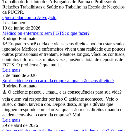
Trabalho do Instituto dos Advogados do Paraná e Professor de
Relações Trabalhistas e Saúde no Trabalho na Escola de Negócios
da PUCPR.
Quero falar com o Advogado
Leia também:
10 de junho de 2026
Médico ou enfermeiro sem FGTS: o que fazer?
Rodrigo Fortunato
💸 Enquanto você cuida de vidas, seus direitos podem estar sendo
ignorados Médicos e enfermeiros vivem uma realidade que poucos
outros profissionais enfrentam. Plantões longos, vínculos confusos,
contratos informais e, muitas vezes, ausência total de depósitos de
FGTS. O problema é que muit...
Leia mais
7 de maio de 2026
Sofri acidente com carro da empresa: quais são seus direitos?
Rodrigo Fortunato
⚠️ O acidente passou …mas... e as consequências para sua vida?
veja quem vai responder por isso O acidente aconteceu. Veio o
susto, o dano, talvez a dor. Depois disso, surge a dúvida que
ninguém responde com clareza: quais são meus direitos quando o
acidente envolve o carro da empresa? Mui...
Leia mais
29 de abril de 2026
Choque elétrico no trabalho: sequelas geram indenização? Entenda