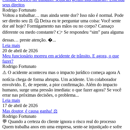
seus direitos
Rodrigo Fortunato
Voltou a trabalhar… mas ainda sente dor? Isso não é normal. Pode
ser direito seu ⚖️ 🤔 Deixa eu te perguntar uma coisa: Você sente
dor até hoje? Formigamento nas mãos ou no corpo? Cansaço
diferente ou medo constante? 👉 Se respondeu “sim” para alguma
dessas… preste atenção. �...
Leia mais
20 de abril de 2026
Meu funcionário morreu em acidente de trânsito. E agora, o que
fazer?
Rodrigo Fortunato
⚠️ O acidente aconteceu mas o impacto jurídico começa agora A
notícia chega de forma abrupta. Um acidente. Um colaborador
envolvido. E, de repente, a pior confirmação. Além do impacto
humano, surge uma pressão imediata: o que fazer agora? Se você
errar nas próximas decisões, o problema...
Leia mais
17 de abril de 2026
Mas doutor, é causa ganha! ⚖️
Rodrigo Fortunato
💬 Quando a certeza do cliente ignora o risco real do processo
Quem trabalha anos em uma empresa, sente-se injustiçado e sofre