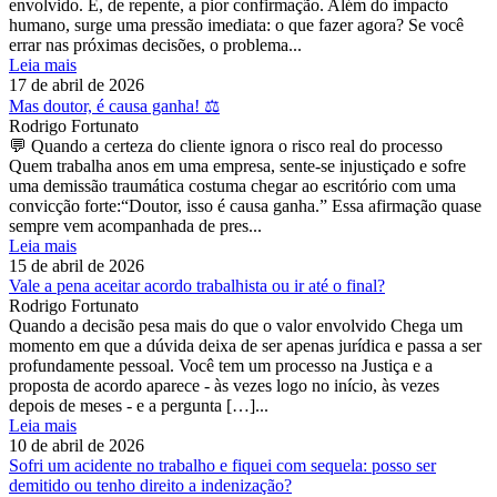
envolvido. E, de repente, a pior confirmação. Além do impacto
humano, surge uma pressão imediata: o que fazer agora? Se você
errar nas próximas decisões, o problema...
Leia mais
17 de abril de 2026
Mas doutor, é causa ganha! ⚖️
Rodrigo Fortunato
💬 Quando a certeza do cliente ignora o risco real do processo
Quem trabalha anos em uma empresa, sente-se injustiçado e sofre
uma demissão traumática costuma chegar ao escritório com uma
convicção forte:“Doutor, isso é causa ganha.” Essa afirmação quase
sempre vem acompanhada de pres...
Leia mais
15 de abril de 2026
Vale a pena aceitar acordo trabalhista ou ir até o final?
Rodrigo Fortunato
Quando a decisão pesa mais do que o valor envolvido Chega um
momento em que a dúvida deixa de ser apenas jurídica e passa a ser
profundamente pessoal. Você tem um processo na Justiça e a
proposta de acordo aparece - às vezes logo no início, às vezes
depois de meses - e a pergunta […]...
Leia mais
10 de abril de 2026
Sofri um acidente no trabalho e fiquei com sequela: posso ser
demitido ou tenho direito a indenização?