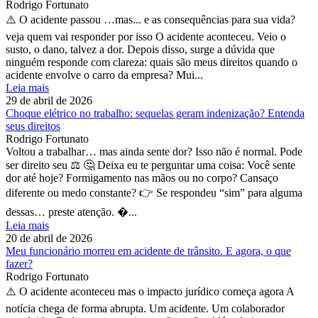
Rodrigo Fortunato
⚠️ O acidente passou …mas... e as consequências para sua vida?
veja quem vai responder por isso O acidente aconteceu. Veio o
susto, o dano, talvez a dor. Depois disso, surge a dúvida que
ninguém responde com clareza: quais são meus direitos quando o
acidente envolve o carro da empresa? Mui...
Leia mais
29 de abril de 2026
Choque elétrico no trabalho: sequelas geram indenização? Entenda
seus direitos
Rodrigo Fortunato
Voltou a trabalhar… mas ainda sente dor? Isso não é normal. Pode
ser direito seu ⚖️ 🤔 Deixa eu te perguntar uma coisa: Você sente
dor até hoje? Formigamento nas mãos ou no corpo? Cansaço
diferente ou medo constante? 👉 Se respondeu “sim” para alguma
dessas… preste atenção. �...
Leia mais
20 de abril de 2026
Meu funcionário morreu em acidente de trânsito. E agora, o que
fazer?
Rodrigo Fortunato
⚠️ O acidente aconteceu mas o impacto jurídico começa agora A
notícia chega de forma abrupta. Um acidente. Um colaborador