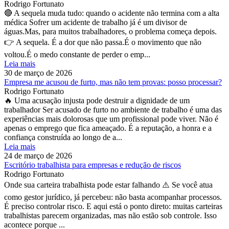
Rodrigo Fortunato
🔴 A sequela muda tudo: quando o acidente não termina com a alta
médica Sofrer um acidente de trabalho já é um divisor de
águas.Mas, para muitos trabalhadores, o problema começa depois.
👉 A sequela. É a dor que não passa.É o movimento que não
voltou.É o medo constante de perder o emp...
Leia mais
30 de março de 2026
Empresa me acusou de furto, mas não tem provas: posso processar?
Rodrigo Fortunato
🔥 Uma acusação injusta pode destruir a dignidade de um
trabalhador Ser acusado de furto no ambiente de trabalho é uma das
experiências mais dolorosas que um profissional pode viver. Não é
apenas o emprego que fica ameaçado. É a reputação, a honra e a
confiança construída ao longo de a...
Leia mais
24 de março de 2026
Escritório trabalhista para empresas e redução de riscos
Rodrigo Fortunato
Onde sua carteira trabalhista pode estar falhando ⚠️ Se você atua
como gestor jurídico, já percebeu: não basta acompanhar processos.
É preciso controlar risco. E aqui está o ponto direto: muitas carteiras
trabalhistas parecem organizadas, mas não estão sob controle. Isso
acontece porque ...