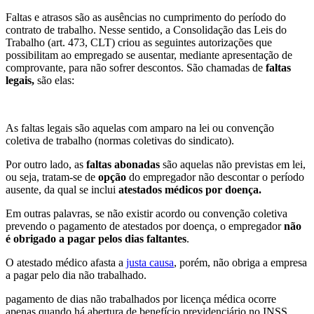
Faltas e atrasos são as ausências no cumprimento do período do
contrato de trabalho. Nesse sentido, a Consolidação das Leis do
Trabalho (art. 473, CLT) criou as seguintes autorizações que
possibilitam ao empregado se ausentar, mediante apresentação de
comprovante, para não sofrer descontos. São chamadas de
faltas
legais,
são elas:
As faltas legais são aquelas com amparo na lei ou convenção
coletiva de trabalho (normas coletivas do sindicato).
Por outro lado, as
faltas abonadas
são aquelas não previstas em lei,
ou seja, tratam-se de
opção
do empregador não descontar o período
ausente, da qual se inclui
atestados médicos por doença.
Em outras palavras, se não existir acordo ou convenção coletiva
prevendo o pagamento de atestados por doença, o empregador
não
é obrigado a pagar pelos dias faltantes
.
O atestado médico afasta a
justa causa
, porém, não obriga a empresa
a pagar pelo dia não trabalhado.
pagamento de dias não trabalhados por licença médica ocorre
apenas quando há abertura de benefício previdenciário no INSS,