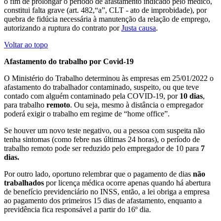
o fim de prolongar o período de afastamento indicado pelo médico,
constitui falta grave (art. 482,“a”, CLT - ato de improbidade), por
quebra de fidúcia necessária à manutenção da relação de emprego,
autorizando a ruptura do contrato por
Justa causa
.
Voltar ao topo
Afastamento do trabalho por Covid-19
O Ministério do Trabalho determinou às empresas em 25/01/2022 o
afastamento do trabalhador contaminado, suspeito, ou que teve
contado com alguém contaminado pela COVID-19, por
10 dias
,
para trabalho
remoto
. Ou seja, mesmo à distância o empregador
poderá exigir o trabalho em regime de “home office”.
Se houver um novo teste negativo, ou a pessoa com suspeita não
tenha sintomas (como febre nas últimas 24 horas), o período de
trabalho remoto pode ser reduzido pelo empregador de 10 para
7
dias.
Por outro lado, oportuno relembrar que o pagamento de dias
não
trabalhados
por licença médica ocorre apenas quando há abertura
de benefício previdenciário no INSS, então, a lei obriga a empresa
ao pagamento dos primeiros 15 dias de afastamento, enquanto a
previdência fica responsável a partir do 16º dia.