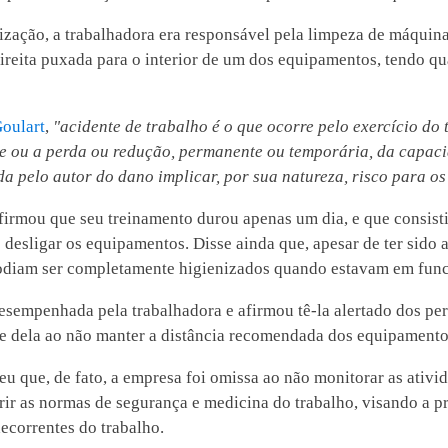
zação, a trabalhadora era responsável pela limpeza de máquina
 direita puxada para o interior de um dos equipamentos, tendo 
oulart
,
"acidente de trabalho é o que ocorre pelo exercício d
e ou a perda ou redução, permanente ou temporária, da capac
 pelo autor do dano implicar, por sua natureza, risco para os 
firmou que seu treinamento durou apenas um dia, e que consisti
 e desligar os equipamentos. Disse ainda que, apesar de ter sido
odiam ser completamente higienizados quando estavam em fun
empenhada pela trabalhadora e afirmou tê-la alertado dos peri
rte dela ao não manter a distância recomendada dos equipament
 que, de fato, a empresa foi omissa ao não monitorar as ativi
r as normas de segurança e medicina do trabalho, visando a pro
ecorrentes do trabalho.