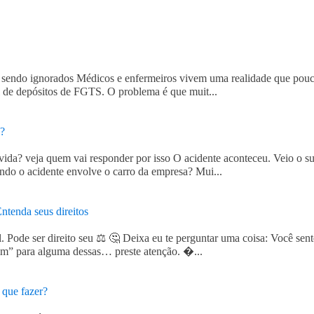
r sendo ignorados Médicos e enfermeiros vivem uma realidade que poucos
al de depósitos de FGTS. O problema é que muit...
s?
ida? veja quem vai responder por isso O acidente aconteceu. Veio o sus
ndo o acidente envolve o carro da empresa? Mui...
ntenda seus direitos
. Pode ser direito seu ⚖️ 🤔 Deixa eu te perguntar uma coisa: Você se
im” para alguma dessas… preste atenção. �...
 que fazer?