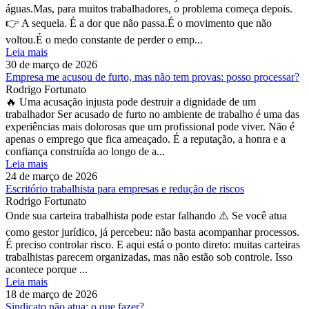
águas.Mas, para muitos trabalhadores, o problema começa depois.
👉 A sequela. É a dor que não passa.É o movimento que não
voltou.É o medo constante de perder o emp...
Leia mais
30 de março de 2026
Empresa me acusou de furto, mas não tem provas: posso processar?
Rodrigo Fortunato
🔥 Uma acusação injusta pode destruir a dignidade de um
trabalhador Ser acusado de furto no ambiente de trabalho é uma das
experiências mais dolorosas que um profissional pode viver. Não é
apenas o emprego que fica ameaçado. É a reputação, a honra e a
confiança construída ao longo de a...
Leia mais
24 de março de 2026
Escritório trabalhista para empresas e redução de riscos
Rodrigo Fortunato
Onde sua carteira trabalhista pode estar falhando ⚠️ Se você atua
como gestor jurídico, já percebeu: não basta acompanhar processos.
É preciso controlar risco. E aqui está o ponto direto: muitas carteiras
trabalhistas parecem organizadas, mas não estão sob controle. Isso
acontece porque ...
Leia mais
18 de março de 2026
Sindicato não atua: o que fazer?