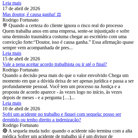
Leia mais
17 de abril de 2026
Mas doutor, é causa ganha! ⚖️
Rodrigo Fortunato
💬 Quando a certeza do cliente ignora o risco real do processo
Quem trabalha anos em uma empresa, sente-se injustiçado e sofre
uma demissão traumática costuma chegar ao escritório com uma
convicção forte:“Doutor, isso é causa ganha.” Essa afirmação quase
sempre vem acompanhada de pres...
Leia mais
15 de abril de 2026
Vale a pena aceitar acordo trabalhista ou ir até o final?
Rodrigo Fortunato
Quando a decisão pesa mais do que o valor envolvido Chega um
momento em que a dúvida deixa de ser apenas jurídica e passa a ser
profundamente pessoal. Você tem um processo na Justiça e a
proposta de acordo aparece - às vezes logo no início, às vezes
depois de meses - e a pergunta […]...
Leia mais
10 de abril de 2026
Sofri um acidente no trabalho e fiquei com sequela: posso ser
demitido ou tenho direito a indenização?
Rodrigo Fortunato
🔴 A sequela muda tudo: quando o acidente não termina com a alta
médica Sofrer um acidente de trabalho já é um divisor de