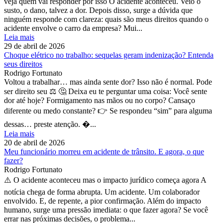
veja quem vai responder por isso O acidente aconteceu. Veio o
susto, o dano, talvez a dor. Depois disso, surge a dúvida que
ninguém responde com clareza: quais são meus direitos quando o
acidente envolve o carro da empresa? Mui...
Leia mais
29 de abril de 2026
Choque elétrico no trabalho: sequelas geram indenização? Entenda
seus direitos
Rodrigo Fortunato
Voltou a trabalhar… mas ainda sente dor? Isso não é normal. Pode
ser direito seu ⚖️ 🤔 Deixa eu te perguntar uma coisa: Você sente
dor até hoje? Formigamento nas mãos ou no corpo? Cansaço
diferente ou medo constante? 👉 Se respondeu “sim” para alguma
dessas… preste atenção. �...
Leia mais
20 de abril de 2026
Meu funcionário morreu em acidente de trânsito. E agora, o que
fazer?
Rodrigo Fortunato
⚠️ O acidente aconteceu mas o impacto jurídico começa agora A
notícia chega de forma abrupta. Um acidente. Um colaborador
envolvido. E, de repente, a pior confirmação. Além do impacto
humano, surge uma pressão imediata: o que fazer agora? Se você
errar nas próximas decisões, o problema...