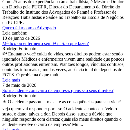
Com 25 anos de experiência na área trabalhista, é Mestre e Doutor
em Direito pela PUCPR, Diretor do Departamento de Direito do
Trabalho do Instituto dos Advogados do Paraná e Professor de
Relações Trabalhistas e Saúde no Trabalho na Escola de Negócios
da PUCPR.
Quero falar com o Advogado
Leia também:
10 de junho de 2026
Médico ou enfermeiro sem FGTS: o que fazer?
Rodrigo Fortunato
💸 Enquanto você cuida de vidas, seus direitos podem estar sendo
ignorados Médicos e enfermeiros vivem uma realidade que poucos
outros profissionais enfrentam. Plantões longos, vínculos confusos,
contratos informais e, muitas vezes, ausência total de depósitos de
FGTS. O problema é que muit...
Leia mais
7 de maio de 2026
Sofri acidente com carro da empresa: quais são seus direitos?
Rodrigo Fortunato
⚠️ O acidente passou …mas... e as consequências para sua vida?
veja quem vai responder por isso O acidente aconteceu. Veio o
susto, o dano, talvez a dor. Depois disso, surge a dúvida que
ninguém responde com clareza: quais são meus direitos quando o
acidente envolve o carro da empresa? Mui...
Leia mais