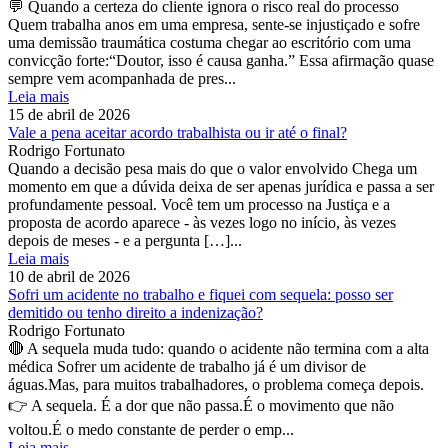
💬 Quando a certeza do cliente ignora o risco real do processo
Quem trabalha anos em uma empresa, sente-se injustiçado e sofre
uma demissão traumática costuma chegar ao escritório com uma
convicção forte:“Doutor, isso é causa ganha.” Essa afirmação quase
sempre vem acompanhada de pres...
Leia mais
15 de abril de 2026
Vale a pena aceitar acordo trabalhista ou ir até o final?
Rodrigo Fortunato
Quando a decisão pesa mais do que o valor envolvido Chega um
momento em que a dúvida deixa de ser apenas jurídica e passa a ser
profundamente pessoal. Você tem um processo na Justiça e a
proposta de acordo aparece - às vezes logo no início, às vezes
depois de meses - e a pergunta […]...
Leia mais
10 de abril de 2026
Sofri um acidente no trabalho e fiquei com sequela: posso ser
demitido ou tenho direito a indenização?
Rodrigo Fortunato
🔴 A sequela muda tudo: quando o acidente não termina com a alta
médica Sofrer um acidente de trabalho já é um divisor de
águas.Mas, para muitos trabalhadores, o problema começa depois.
👉 A sequela. É a dor que não passa.É o movimento que não
voltou.É o medo constante de perder o emp...
Leia mais