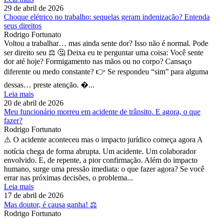
29 de abril de 2026
Choque elétrico no trabalho: sequelas geram indenização? Entenda
seus direitos
Rodrigo Fortunato
Voltou a trabalhar… mas ainda sente dor? Isso não é normal. Pode
ser direito seu ⚖️ 🤔 Deixa eu te perguntar uma coisa: Você sente
dor até hoje? Formigamento nas mãos ou no corpo? Cansaço
diferente ou medo constante? 👉 Se respondeu “sim” para alguma
dessas… preste atenção. �...
Leia mais
20 de abril de 2026
Meu funcionário morreu em acidente de trânsito. E agora, o que
fazer?
Rodrigo Fortunato
⚠️ O acidente aconteceu mas o impacto jurídico começa agora A
notícia chega de forma abrupta. Um acidente. Um colaborador
envolvido. E, de repente, a pior confirmação. Além do impacto
humano, surge uma pressão imediata: o que fazer agora? Se você
errar nas próximas decisões, o problema...
Leia mais
17 de abril de 2026
Mas doutor, é causa ganha! ⚖️
Rodrigo Fortunato