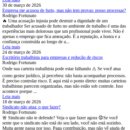
30 de março de 2026
Empresa me acusou de furto, mas não tem provas: posso processar?
Rodrigo Fortunato
🔥 Uma acusação injusta pode destruir a dignidade de um
trabalhador Ser acusado de furto no ambiente de trabalho é uma das
experiências mais dolorosas que um profissional pode viver. Não é
apenas o emprego que fica ameaçado. É a reputação, a honra e a
confiança construída ao longo de a...
Leia mais
24 de março de 2026
Escritório trabalhista para empresas e redução de riscos
Rodrigo Fortunato
Onde sua carteira trabalhista pode estar falhando ⚠️ Se você atua
como gestor jurídico, já percebeu: não basta acompanhar processos.
É preciso controlar risco. E aqui está o ponto direto: muitas carteiras
trabalhistas parecem organizadas, mas não estão sob controle. Isso
acontece porque ...
Leia mais
18 de março de 2026
Sindicato não atua: o que fazer?
Rodrigo Fortunato
🚨 Sindicato não te defende? Veja o que fazer agora 😟Se você
sente que o sindicato não está do seu lado, você não está sozinho.
Muita gente passa por isso. Paga contribuição, mas não vê ajuda de