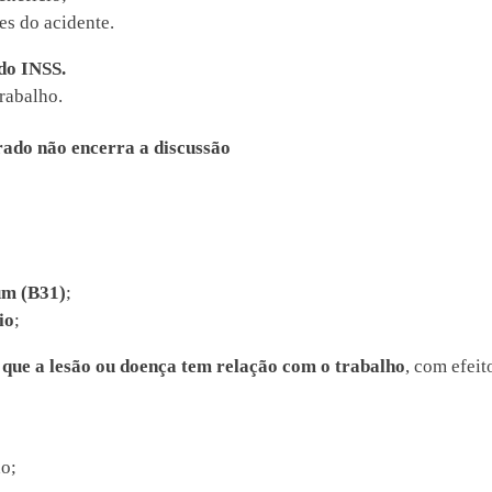
tes do acidente.
 do INSS.
trabalho.
ado não encerra a discussão
um (B31)
;
io
;
 que a lesão ou doença tem relação com o trabalho
, com efeit
o;