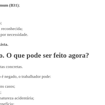
omum (B31)
;
s;
i reconhecida;
 por necessidade.
ista.
. O que pode ser feito agora?
tas concretas.
 é negado, o trabalhador pode:
uns casos;
;
natureza acidentária;
enefício;