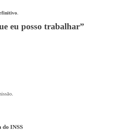
efinitivo
.
ue eu posso trabalhar”
issão.
a do INSS