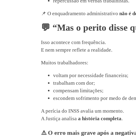
repercussão em verbas trabalhistas.
📌 O enquadramento administrativo
não é d
💬
“Mas o perito disse q
Isso acontece com frequência.
E nem sempre reflete a realidade.
Muitos trabalhadores:
voltam por necessidade financeira;
trabalham com dor;
compensam limitações;
escondem sofrimento por medo de dem
A perícia do INSS avalia um momento.
A Justiça analisa
a história completa
.
⚠️
O erro mais grave após a negativ