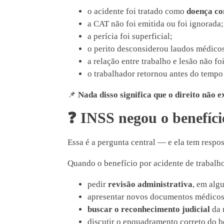
o acidente foi tratado como
doença c
a CAT não foi emitida ou foi ignorada;
a perícia foi superficial;
o perito desconsiderou laudos médico
a relação entre trabalho e lesão não fo
o trabalhador retornou antes do tempo
📌
Nada disso significa que o direito não ex
❓
INSS negou o benefício
Essa é a pergunta central — e ela tem respos
Quando o benefício por acidente de trabalho
pedir
revisão administrativa
, em alg
apresentar novos documentos médicos
buscar o reconhecimento judicial
da 
discutir o enquadramento correto do b