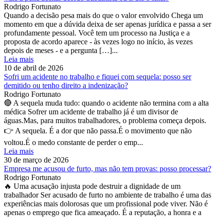
Rodrigo Fortunato
Quando a decisão pesa mais do que o valor envolvido Chega um
momento em que a dúvida deixa de ser apenas jurídica e passa a ser
profundamente pessoal. Você tem um processo na Justiça e a
proposta de acordo aparece - às vezes logo no início, às vezes
depois de meses - e a pergunta […]...
Leia mais
10 de abril de 2026
Sofri um acidente no trabalho e fiquei com sequela: posso ser
demitido ou tenho direito a indenização?
Rodrigo Fortunato
🔴 A sequela muda tudo: quando o acidente não termina com a alta
médica Sofrer um acidente de trabalho já é um divisor de
águas.Mas, para muitos trabalhadores, o problema começa depois.
👉 A sequela. É a dor que não passa.É o movimento que não
voltou.É o medo constante de perder o emp...
Leia mais
30 de março de 2026
Empresa me acusou de furto, mas não tem provas: posso processar?
Rodrigo Fortunato
🔥 Uma acusação injusta pode destruir a dignidade de um
trabalhador Ser acusado de furto no ambiente de trabalho é uma das
experiências mais dolorosas que um profissional pode viver. Não é
apenas o emprego que fica ameaçado. É a reputação, a honra e a