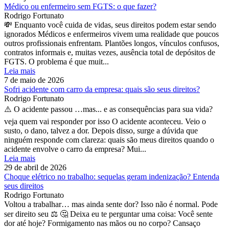
Médico ou enfermeiro sem FGTS: o que fazer?
Rodrigo Fortunato
💸 Enquanto você cuida de vidas, seus direitos podem estar sendo
ignorados Médicos e enfermeiros vivem uma realidade que poucos
outros profissionais enfrentam. Plantões longos, vínculos confusos,
contratos informais e, muitas vezes, ausência total de depósitos de
FGTS. O problema é que muit...
Leia mais
7 de maio de 2026
Sofri acidente com carro da empresa: quais são seus direitos?
Rodrigo Fortunato
⚠️ O acidente passou …mas... e as consequências para sua vida?
veja quem vai responder por isso O acidente aconteceu. Veio o
susto, o dano, talvez a dor. Depois disso, surge a dúvida que
ninguém responde com clareza: quais são meus direitos quando o
acidente envolve o carro da empresa? Mui...
Leia mais
29 de abril de 2026
Choque elétrico no trabalho: sequelas geram indenização? Entenda
seus direitos
Rodrigo Fortunato
Voltou a trabalhar… mas ainda sente dor? Isso não é normal. Pode
ser direito seu ⚖️ 🤔 Deixa eu te perguntar uma coisa: Você sente
dor até hoje? Formigamento nas mãos ou no corpo? Cansaço