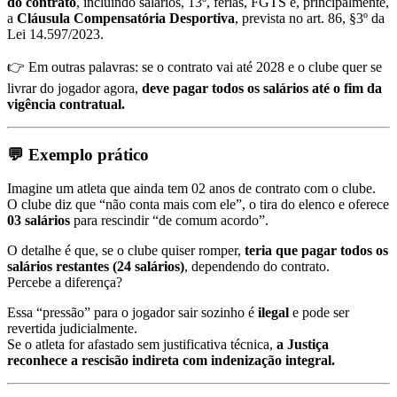
do contrato
, incluindo salários, 13º, férias, FGTS e, principalmente,
a
Cláusula Compensatória Desportiva
, prevista no art. 86, §3º da
Lei 14.597/2023.
👉 Em outras palavras: se o contrato vai até 2028 e o clube quer se
livrar do jogador agora,
deve pagar todos os salários até o fim da
vigência contratual.
💬 Exemplo prático
Imagine um atleta que ainda tem 02 anos de contrato com o clube.
O clube diz que “não conta mais com ele”, o tira do elenco e oferece
03 salários
para rescindir “de comum acordo”.
O detalhe é que, se o clube quiser romper,
teria que pagar todos os
salários restantes (24 salários)
, dependendo do contrato.
Percebe a diferença?
Essa “pressão” para o jogador sair sozinho é
ilegal
e pode ser
revertida judicialmente.
Se o atleta for afastado sem justificativa técnica,
a Justiça
reconhece a rescisão indireta com indenização integral.