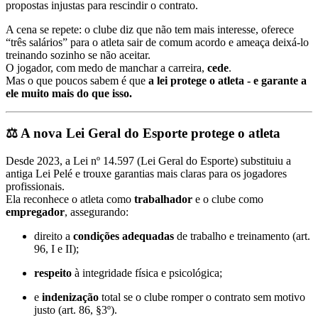
propostas injustas para rescindir o contrato.
A cena se repete: o clube diz que não tem mais interesse, oferece
“três salários” para o atleta sair de comum acordo e ameaça deixá-lo
treinando sozinho se não aceitar.
O jogador, com medo de manchar a carreira,
cede
.
Mas o que poucos sabem é que
a lei protege o atleta - e garante a
ele muito mais do que isso.
⚖️ A nova Lei Geral do Esporte protege o atleta
Desde 2023, a Lei nº 14.597 (Lei Geral do Esporte) substituiu a
antiga Lei Pelé e trouxe garantias mais claras para os jogadores
profissionais.
Ela reconhece o atleta como
trabalhador
e o clube como
empregador
, assegurando:
direito a
condições adequadas
de trabalho e treinamento (art.
96, I e II);
respeito
à integridade física e psicológica;
e
indenização
total se o clube romper o contrato sem motivo
justo (art. 86, §3º).