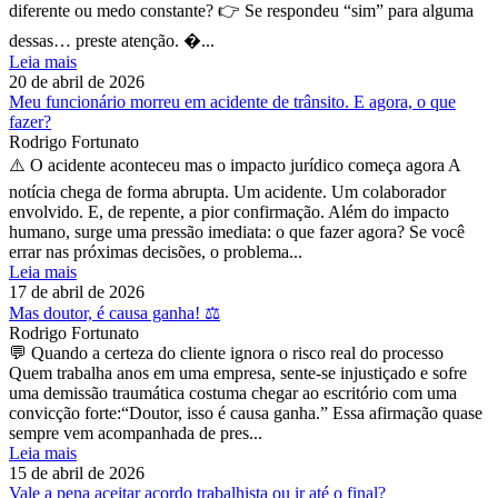
diferente ou medo constante? 👉 Se respondeu “sim” para alguma
dessas… preste atenção. �...
Leia mais
20 de abril de 2026
Meu funcionário morreu em acidente de trânsito. E agora, o que
fazer?
Rodrigo Fortunato
⚠️ O acidente aconteceu mas o impacto jurídico começa agora A
notícia chega de forma abrupta. Um acidente. Um colaborador
envolvido. E, de repente, a pior confirmação. Além do impacto
humano, surge uma pressão imediata: o que fazer agora? Se você
errar nas próximas decisões, o problema...
Leia mais
17 de abril de 2026
Mas doutor, é causa ganha! ⚖️
Rodrigo Fortunato
💬 Quando a certeza do cliente ignora o risco real do processo
Quem trabalha anos em uma empresa, sente-se injustiçado e sofre
uma demissão traumática costuma chegar ao escritório com uma
convicção forte:“Doutor, isso é causa ganha.” Essa afirmação quase
sempre vem acompanhada de pres...
Leia mais
15 de abril de 2026
Vale a pena aceitar acordo trabalhista ou ir até o final?