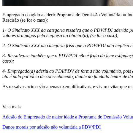
Empregado coagido a aderir Programa de Demissão Voluntária ou Incen
Rescisão (se for o caso):
1- O Sindicato XXX da categoria ressalva que o PDV/PDI aderido pel
valores ora pagos pela empresa ao obreiro(a
);
(se for o caso);
2- O Sindicato XXX da categoria frisa que o PDV/PDI não implica em 
3- Ressalva-se também que o PDV/PDI não é fruto da livre estipulação
caso);
4- Empregado(a) aderiu ao PDI/PDV de forma não voluntária, pois a 
ato é nulo por vício de consentimento, diante do fundado temor de da
As ressalvas acima são apenas exemplificativas, e visam evitar que 
Veja mais:
Adesão de Empregado de maior idade a Programa de Demissão Volu
Danos morais por adesão não voluntária a PDV/PDI