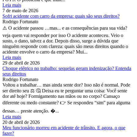
Leia mais
7 de maio de 2026
Sofri acidente com carro da empresa: quais são seus direitos?
Rodrigo Fortunato
⚠️ O acidente passou …mas... e as consequências para sua vida?
veja quem vai responder por isso O acidente aconteceu. Veio o
susto, o dano, talvez a dor. Depois disso, surge a dúvida que
ninguém responde com clareza: quais são meus direitos quando o
acidente envolve o carro da empresa? Mui...
Leia mais
29 de abril de 2026
Choque elétrico no trabalho: sequelas geram indenização? Entenda
seus direitos
Rodrigo Fortunato
Voltou a trabalhar… mas ainda sente dor? Isso não é normal. Pode
ser direito seu ⚖️ 🤔 Deixa eu te perguntar uma coisa: Você sente
dor até hoje? Formigamento nas mãos ou no corpo? Cansaço
diferente ou medo constante? 👉 Se respondeu “sim” para alguma
dessas… preste atenção. �...
Leia mais
20 de abril de 2026
Meu funcionário morreu em acidente de trânsito. E agora, o que
fazer?