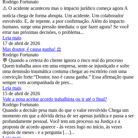
Rodrigo Fortunato
⚠️ O acidente aconteceu mas o impacto jurídico começa agora A
notícia chega de forma abrupta. Um acidente. Um colaborador
envolvido. E, de repente, a pior confirmação. Além do impacto
humano, surge uma pressão imediata: o que fazer agora? Se você
errar nas próximas decisões, o problema...
Leia mais
17 de abril de 2026
Mas doutor, é causa ganha! ⚖️
Rodrigo Fortunato
💬 Quando a certeza do cliente ignora o risco real do processo
Quem trabalha anos em uma empresa, sente-se injustiçado e sofre
uma demissão traumática costuma chegar ao escritório com uma
convicção forte:“Doutor, isso é causa ganha.” Essa afirmação quase
sempre vem acompanhada de pres...
Leia mais
15 de abril de 2026
Vale a pena aceitar acordo trabalhista ou ir até o final?
Rodrigo Fortunato
Quando a decisão pesa mais do que o valor envolvido Chega um
momento em que a dúvida deixa de ser apenas jurídica e passa a ser
profundamente pessoal. Você tem um processo na Justiça e a
proposta de acordo aparece - às vezes logo no início, às vezes
depois de meses - e a pergunta […]...
Leia mais