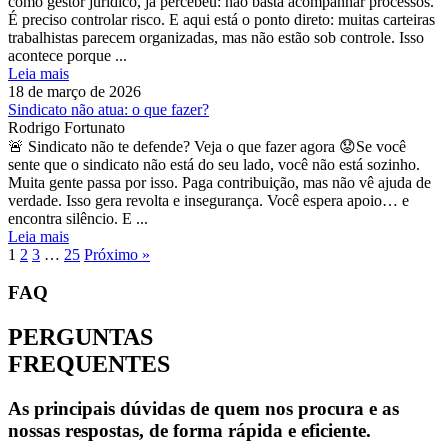
como gestor jurídico, já percebeu: não basta acompanhar processos.
É preciso controlar risco. E aqui está o ponto direto: muitas carteiras
trabalhistas parecem organizadas, mas não estão sob controle. Isso
acontece porque ...
Leia mais
18 de março de 2026
Sindicato não atua: o que fazer?
Rodrigo Fortunato
🚨 Sindicato não te defende? Veja o que fazer agora 😟Se você
sente que o sindicato não está do seu lado, você não está sozinho.
Muita gente passa por isso. Paga contribuição, mas não vê ajuda de
verdade. Isso gera revolta e insegurança. Você espera apoio… e
encontra silêncio. E ...
Leia mais
1
2
3
…
25
Próximo »
FAQ
PERGUNTAS
FREQUENTES
As principais dúvidas de quem nos procura e as
nossas respostas, de forma rápida e eficiente.