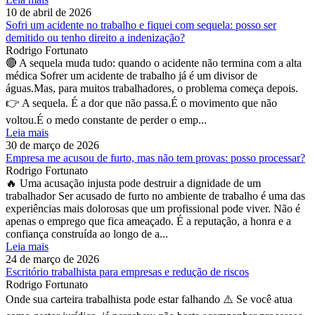
10 de abril de 2026
Sofri um acidente no trabalho e fiquei com sequela: posso ser
demitido ou tenho direito a indenização?
Rodrigo Fortunato
🔴 A sequela muda tudo: quando o acidente não termina com a alta
médica Sofrer um acidente de trabalho já é um divisor de
águas.Mas, para muitos trabalhadores, o problema começa depois.
👉 A sequela. É a dor que não passa.É o movimento que não
voltou.É o medo constante de perder o emp...
Leia mais
30 de março de 2026
Empresa me acusou de furto, mas não tem provas: posso processar?
Rodrigo Fortunato
🔥 Uma acusação injusta pode destruir a dignidade de um
trabalhador Ser acusado de furto no ambiente de trabalho é uma das
experiências mais dolorosas que um profissional pode viver. Não é
apenas o emprego que fica ameaçado. É a reputação, a honra e a
confiança construída ao longo de a...
Leia mais
24 de março de 2026
Escritório trabalhista para empresas e redução de riscos
Rodrigo Fortunato
Onde sua carteira trabalhista pode estar falhando ⚠️ Se você atua