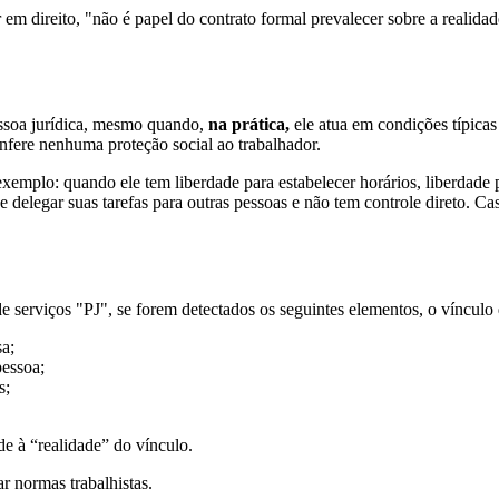
r em direito, "não é papel do contrato formal prevalecer sobre a reali
essoa jurídica, mesmo quando,
na prática,
ele atua em condições típicas
onfere nenhuma proteção social ao trabalhador.
exemplo: quando ele tem liberdade para estabelecer horários, liberdade p
e delegar suas tarefas para outras pessoas e não tem controle direto. Ca
de serviços "PJ", se forem detectados os seguintes elementos, o víncul
sa;
pessoa;
s;
de à “realidade” do vínculo.
r normas trabalhistas.