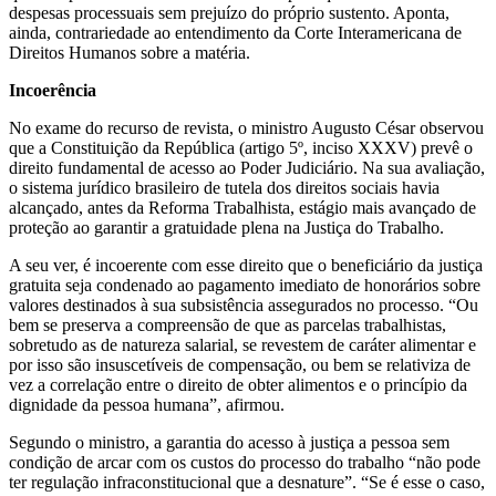
despesas processuais sem prejuízo do próprio sustento. Aponta,
ainda, contrariedade ao entendimento da Corte Interamericana de
Direitos Humanos sobre a matéria.
Incoerência
No exame do recurso de revista, o ministro Augusto César observou
que a Constituição da República (artigo 5º, inciso XXXV) prevê o
direito fundamental de acesso ao Poder Judiciário. Na sua avaliação,
o sistema jurídico brasileiro de tutela dos direitos sociais havia
alcançado, antes da Reforma Trabalhista, estágio mais avançado de
proteção ao garantir a gratuidade plena na Justiça do Trabalho.
A seu ver, é incoerente com esse direito que o beneficiário da justiça
gratuita seja condenado ao pagamento imediato de honorários sobre
valores destinados à sua subsistência assegurados no processo. “Ou
bem se preserva a compreensão de que as parcelas trabalhistas,
sobretudo as de natureza salarial, se revestem de caráter alimentar e
por isso são insuscetíveis de compensação, ou bem se relativiza de
vez a correlação entre o direito de obter alimentos e o princípio da
dignidade da pessoa humana”, afirmou.
Segundo o ministro, a garantia do acesso à justiça a pessoa sem
condição de arcar com os custos do processo do trabalho “não pode
ter regulação infraconstitucional que a desnature”. “Se é esse o caso,