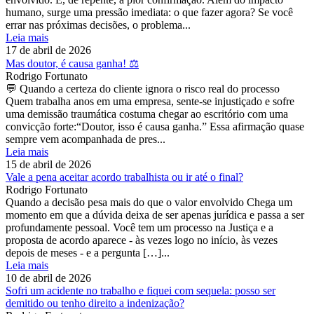
humano, surge uma pressão imediata: o que fazer agora? Se você
errar nas próximas decisões, o problema...
Leia mais
17 de abril de 2026
Mas doutor, é causa ganha! ⚖️
Rodrigo Fortunato
💬 Quando a certeza do cliente ignora o risco real do processo
Quem trabalha anos em uma empresa, sente-se injustiçado e sofre
uma demissão traumática costuma chegar ao escritório com uma
convicção forte:“Doutor, isso é causa ganha.” Essa afirmação quase
sempre vem acompanhada de pres...
Leia mais
15 de abril de 2026
Vale a pena aceitar acordo trabalhista ou ir até o final?
Rodrigo Fortunato
Quando a decisão pesa mais do que o valor envolvido Chega um
momento em que a dúvida deixa de ser apenas jurídica e passa a ser
profundamente pessoal. Você tem um processo na Justiça e a
proposta de acordo aparece - às vezes logo no início, às vezes
depois de meses - e a pergunta […]...
Leia mais
10 de abril de 2026
Sofri um acidente no trabalho e fiquei com sequela: posso ser
demitido ou tenho direito a indenização?