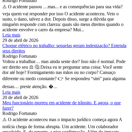
Rodrigo Fortunato
⚠️ O acidente passou …mas... e as consequências para sua vida?
veja quem vai responder por isso O acidente aconteceu. Veio o
susto, o dano, talvez a dor. Depois disso, surge a dúvida que
ninguém responde com clareza: quais são meus direitos quando o
acidente envolve o carro da empresa? Mui...
Leia mais
29 de abril de 2026
Choque elétrico no trabalho: sequelas geram indenização? Entenda
seus direitos
Rodrigo Fortunato
Voltou a trabalhar… mas ainda sente dor? Isso não é normal. Pode
ser direito seu ⚖️ 🤔 Deixa eu te perguntar uma coisa: Você sente
dor até hoje? Formigamento nas mãos ou no corpo? Cansaço
diferente ou medo constante? 👉 Se respondeu “sim” para alguma
dessas… preste atenção. �...
Leia mais
20 de abril de 2026
Meu funcionário morreu em acidente de trânsito. E agora, o que
fazer?
Rodrigo Fortunato
⚠️ O acidente aconteceu mas o impacto jurídico começa agora A
notícia chega de forma abrupta. Um acidente. Um colaborador
envolvido. E, de repente, a pior confirmação. Além do impacto