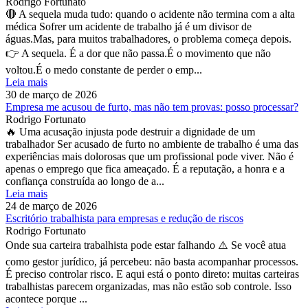
Rodrigo Fortunato
🔴 A sequela muda tudo: quando o acidente não termina com a alta
médica Sofrer um acidente de trabalho já é um divisor de
águas.Mas, para muitos trabalhadores, o problema começa depois.
👉 A sequela. É a dor que não passa.É o movimento que não
voltou.É o medo constante de perder o emp...
Leia mais
30 de março de 2026
Empresa me acusou de furto, mas não tem provas: posso processar?
Rodrigo Fortunato
🔥 Uma acusação injusta pode destruir a dignidade de um
trabalhador Ser acusado de furto no ambiente de trabalho é uma das
experiências mais dolorosas que um profissional pode viver. Não é
apenas o emprego que fica ameaçado. É a reputação, a honra e a
confiança construída ao longo de a...
Leia mais
24 de março de 2026
Escritório trabalhista para empresas e redução de riscos
Rodrigo Fortunato
Onde sua carteira trabalhista pode estar falhando ⚠️ Se você atua
como gestor jurídico, já percebeu: não basta acompanhar processos.
É preciso controlar risco. E aqui está o ponto direto: muitas carteiras
trabalhistas parecem organizadas, mas não estão sob controle. Isso
acontece porque ...