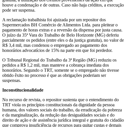
houve a condenação e de outras. Caso não haja créditos, a execução
pode ser suspensa.
A reclamação trabalhista foi ajuizada por um repositor dos
Supermercados BH Comércio de Alimentos Ltda. para pleitear o
pagamento de horas extras e a reversão da dispensa por justa causa.
O juízo da 35ª Vara do Trabalho de Belo Horizonte (MG) deferiu
parcialmente os pedidos (entre eles o da justiça gratuita), no valor de
R$ 3,4 mil, mas condenou o empregado ao pagamento dos
honorários advocatícios de 15% na parte em que foi perdedor.
O Tribunal Regional do Trabalho da 3ª Região (MG) reduziu os
pedidos a R$ 1,2 mil, mas manteve a cobrança imediata dos
honorários. Segundo o TRT, somente se o empregado não tivesse
obtido êxito no processo é que as obrigações poderiam ser
suspensas.
Inconstitucionalidade
No recurso de revista, o repositor sustenta que o entendimento do
TRT viola os princípios constitucionais da dignidade da pessoa
humana, dos valores sociais do trabalho, da erradicação da pobreza
e da marginalização, da redução das desigualdades sociais e do
direito de ação e de assistência jurídica integral e gratuita do cidadão
que comprova insuficiência de recursos para quitar custas e demais