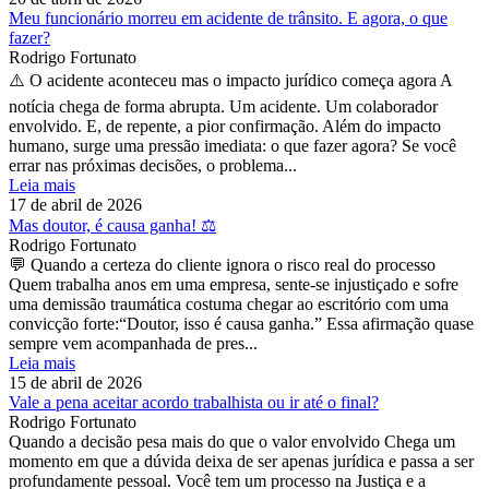
Meu funcionário morreu em acidente de trânsito. E agora, o que
fazer?
Rodrigo Fortunato
⚠️ O acidente aconteceu mas o impacto jurídico começa agora A
notícia chega de forma abrupta. Um acidente. Um colaborador
envolvido. E, de repente, a pior confirmação. Além do impacto
humano, surge uma pressão imediata: o que fazer agora? Se você
errar nas próximas decisões, o problema...
Leia mais
17 de abril de 2026
Mas doutor, é causa ganha! ⚖️
Rodrigo Fortunato
💬 Quando a certeza do cliente ignora o risco real do processo
Quem trabalha anos em uma empresa, sente-se injustiçado e sofre
uma demissão traumática costuma chegar ao escritório com uma
convicção forte:“Doutor, isso é causa ganha.” Essa afirmação quase
sempre vem acompanhada de pres...
Leia mais
15 de abril de 2026
Vale a pena aceitar acordo trabalhista ou ir até o final?
Rodrigo Fortunato
Quando a decisão pesa mais do que o valor envolvido Chega um
momento em que a dúvida deixa de ser apenas jurídica e passa a ser
profundamente pessoal. Você tem um processo na Justiça e a