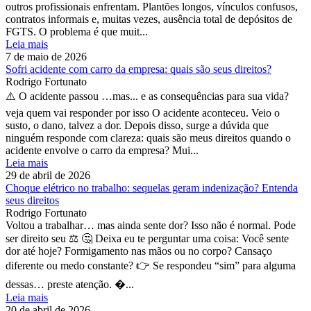
outros profissionais enfrentam. Plantões longos, vínculos confusos,
contratos informais e, muitas vezes, ausência total de depósitos de
FGTS. O problema é que muit...
Leia mais
7 de maio de 2026
Sofri acidente com carro da empresa: quais são seus direitos?
Rodrigo Fortunato
⚠️ O acidente passou …mas... e as consequências para sua vida?
veja quem vai responder por isso O acidente aconteceu. Veio o
susto, o dano, talvez a dor. Depois disso, surge a dúvida que
ninguém responde com clareza: quais são meus direitos quando o
acidente envolve o carro da empresa? Mui...
Leia mais
29 de abril de 2026
Choque elétrico no trabalho: sequelas geram indenização? Entenda
seus direitos
Rodrigo Fortunato
Voltou a trabalhar… mas ainda sente dor? Isso não é normal. Pode
ser direito seu ⚖️ 🤔 Deixa eu te perguntar uma coisa: Você sente
dor até hoje? Formigamento nas mãos ou no corpo? Cansaço
diferente ou medo constante? 👉 Se respondeu “sim” para alguma
dessas… preste atenção. �...
Leia mais
20 de abril de 2026