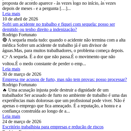
proposta de acordo aparece - às vezes logo no início, às vezes
depois de meses - e a pergunta […]...
Leia mais
10 de abril de 2026
Sofri um acidente no trabalho e fiquei com sequela: posso ser
demitido ou tenho direito a indenização?
Rodrigo Fortunato
🔴 A sequela muda tudo: quando o acidente não termina com a alta
médica Sofrer um acidente de trabalho já é um divisor de
águas.Mas, para muitos trabalhadores, o problema começa depois.
👉 A sequela. É a dor que não passa.É o movimento que não
voltou.É o medo constante de perder o emp...
Leia mais
30 de março de 2026
Empresa me acusou de furto, mas não tem provas: posso processar?
Rodrigo Fortunato
🔥 Uma acusação injusta pode destruir a dignidade de um
trabalhador Ser acusado de furto no ambiente de trabalho é uma das
experiências mais dolorosas que um profissional pode viver. Não é
apenas o emprego que fica ameaçado. É a reputação, a honra e a
confiança construída ao longo de a...
Leia mais
24 de março de 2026
Escritório trabalhista para empresas e redução de riscos