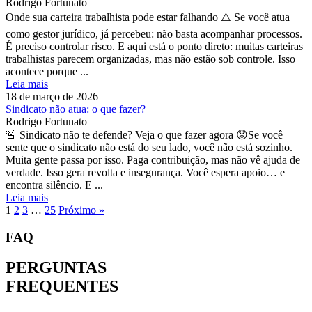
Rodrigo Fortunato
Onde sua carteira trabalhista pode estar falhando ⚠️ Se você atua
como gestor jurídico, já percebeu: não basta acompanhar processos.
É preciso controlar risco. E aqui está o ponto direto: muitas carteiras
trabalhistas parecem organizadas, mas não estão sob controle. Isso
acontece porque ...
Leia mais
18 de março de 2026
Sindicato não atua: o que fazer?
Rodrigo Fortunato
🚨 Sindicato não te defende? Veja o que fazer agora 😟Se você
sente que o sindicato não está do seu lado, você não está sozinho.
Muita gente passa por isso. Paga contribuição, mas não vê ajuda de
verdade. Isso gera revolta e insegurança. Você espera apoio… e
encontra silêncio. E ...
Leia mais
1
2
3
…
25
Próximo »
FAQ
PERGUNTAS
FREQUENTES