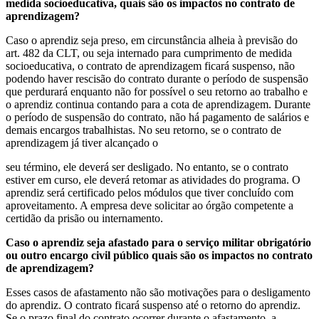
medida socioeducativa, quais são os impactos no contrato de
aprendizagem?
Caso o aprendiz seja preso, em circunstância alheia à previsão do
art. 482 da CLT, ou seja internado para cumprimento de medida
socioeducativa, o contrato de aprendizagem ficará suspenso, não
podendo haver rescisão do contrato durante o período de suspensão
que perdurará enquanto não for possível o seu retorno ao trabalho e
o aprendiz continua contando para a cota de aprendizagem. Durante
o período de suspensão do contrato, não há pagamento de salários e
demais encargos trabalhistas. No seu retorno, se o contrato de
aprendizagem já tiver alcançado o
seu término, ele deverá ser desligado. No entanto, se o contrato
estiver em curso, ele deverá retomar as atividades do programa. O
aprendiz será certificado pelos módulos que tiver concluído com
aproveitamento. A empresa deve solicitar ao órgão competente a
certidão da prisão ou internamento.
Caso o aprendiz seja afastado para o serviço militar obrigatório
ou outro encargo civil público quais são os impactos no contrato
de aprendizagem?
Esses casos de afastamento não são motivações para o desligamento
do aprendiz. O contrato ficará suspenso até o retorno do aprendiz.
Se o prazo final do contrato ocorrer durante o afastamento, a