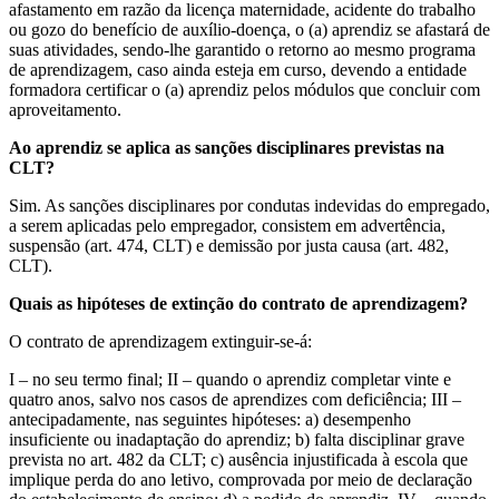
afastamento em razão da licença maternidade, acidente do trabalho
ou gozo do benefício de auxílio-doença, o (a) aprendiz se afastará de
suas atividades, sendo-lhe garantido o retorno ao mesmo programa
de aprendizagem, caso ainda esteja em curso, devendo a entidade
formadora certificar o (a) aprendiz pelos módulos que concluir com
aproveitamento.
Ao aprendiz se aplica as sanções disciplinares previstas na
CLT?
Sim. As sanções disciplinares por condutas indevidas do empregado,
a serem aplicadas pelo empregador, consistem em advertência,
suspensão (art. 474, CLT) e demissão por justa causa (art. 482,
CLT).
Quais as hipóteses de extinção do contrato de aprendizagem?
O contrato de aprendizagem extinguir-se-á:
I – no seu termo final; II – quando o aprendiz completar vinte e
quatro anos, salvo nos casos de aprendizes com deficiência; III –
antecipadamente, nas seguintes hipóteses: a) desempenho
insuficiente ou inadaptação do aprendiz; b) falta disciplinar grave
prevista no art. 482 da CLT; c) ausência injustificada à escola que
implique perda do ano letivo, comprovada por meio de declaração