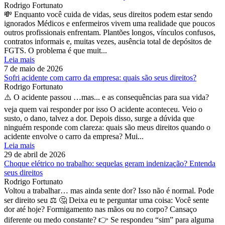
Rodrigo Fortunato
💸 Enquanto você cuida de vidas, seus direitos podem estar sendo
ignorados Médicos e enfermeiros vivem uma realidade que poucos
outros profissionais enfrentam. Plantões longos, vínculos confusos,
contratos informais e, muitas vezes, ausência total de depósitos de
FGTS. O problema é que muit...
Leia mais
7 de maio de 2026
Sofri acidente com carro da empresa: quais são seus direitos?
Rodrigo Fortunato
⚠️ O acidente passou …mas... e as consequências para sua vida?
veja quem vai responder por isso O acidente aconteceu. Veio o
susto, o dano, talvez a dor. Depois disso, surge a dúvida que
ninguém responde com clareza: quais são meus direitos quando o
acidente envolve o carro da empresa? Mui...
Leia mais
29 de abril de 2026
Choque elétrico no trabalho: sequelas geram indenização? Entenda
seus direitos
Rodrigo Fortunato
Voltou a trabalhar… mas ainda sente dor? Isso não é normal. Pode
ser direito seu ⚖️ 🤔 Deixa eu te perguntar uma coisa: Você sente
dor até hoje? Formigamento nas mãos ou no corpo? Cansaço
diferente ou medo constante? 👉 Se respondeu “sim” para alguma