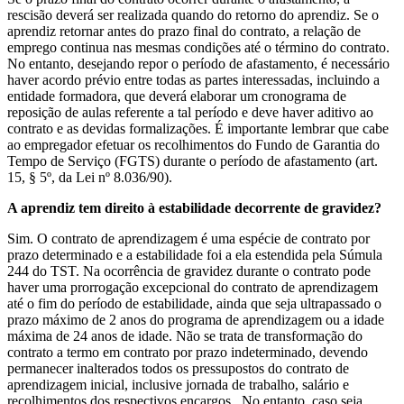
rescisão deverá ser realizada quando do retorno do aprendiz. Se o
aprendiz retornar antes do prazo final do contrato, a relação de
emprego continua nas mesmas condições até o término do contrato.
No entanto, desejando repor o período de afastamento, é necessário
haver acordo prévio entre todas as partes interessadas, incluindo a
entidade formadora, que deverá elaborar um cronograma de
reposição de aulas referente a tal período e deve haver aditivo ao
contrato e as devidas formalizações. É importante lembrar que cabe
ao empregador efetuar os recolhimentos do Fundo de Garantia do
Tempo de Serviço (FGTS) durante o período de afastamento (art.
15, § 5º, da Lei nº 8.036/90).
A aprendiz tem direito à estabilidade decorrente de gravidez?
Sim. O contrato de aprendizagem é uma espécie de contrato por
prazo determinado e a estabilidade foi a ela estendida pela Súmula
244 do TST. Na ocorrência de gravidez durante o contrato pode
haver uma prorrogação excepcional do contrato de aprendizagem
até o fim do período de estabilidade, ainda que seja ultrapassado o
prazo máximo de 2 anos do programa de aprendizagem ou a idade
máxima de 24 anos de idade. Não se trata de transformação do
contrato a termo em contrato por prazo indeterminado, devendo
permanecer inalterados todos os pressupostos do contrato de
aprendizagem inicial, inclusive jornada de trabalho, salário e
recolhimentos dos respectivos encargos. No entanto, caso seja