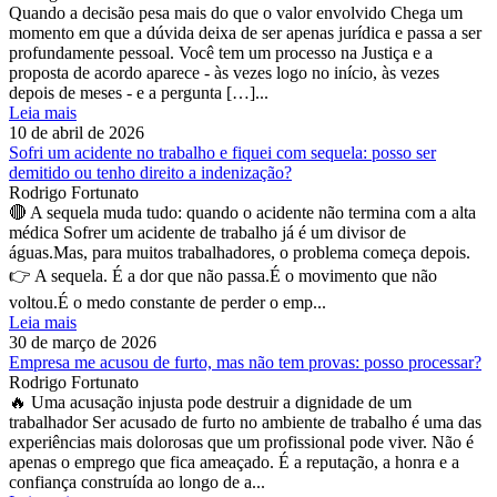
Quando a decisão pesa mais do que o valor envolvido Chega um
momento em que a dúvida deixa de ser apenas jurídica e passa a ser
profundamente pessoal. Você tem um processo na Justiça e a
proposta de acordo aparece - às vezes logo no início, às vezes
depois de meses - e a pergunta […]...
Leia mais
10 de abril de 2026
Sofri um acidente no trabalho e fiquei com sequela: posso ser
demitido ou tenho direito a indenização?
Rodrigo Fortunato
🔴 A sequela muda tudo: quando o acidente não termina com a alta
médica Sofrer um acidente de trabalho já é um divisor de
águas.Mas, para muitos trabalhadores, o problema começa depois.
👉 A sequela. É a dor que não passa.É o movimento que não
voltou.É o medo constante de perder o emp...
Leia mais
30 de março de 2026
Empresa me acusou de furto, mas não tem provas: posso processar?
Rodrigo Fortunato
🔥 Uma acusação injusta pode destruir a dignidade de um
trabalhador Ser acusado de furto no ambiente de trabalho é uma das
experiências mais dolorosas que um profissional pode viver. Não é
apenas o emprego que fica ameaçado. É a reputação, a honra e a
confiança construída ao longo de a...