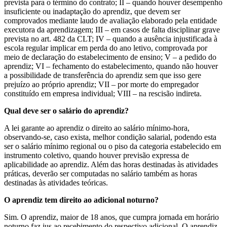
prevista para o término do contrato; II – quando houver desempenho
insuficiente ou inadaptação do aprendiz, que devem ser
comprovados mediante laudo de avaliação elaborado pela entidade
executora da aprendizagem; III – em casos de falta disciplinar grave
prevista no art. 482 da CLT; IV – quando a ausência injustificada à
escola regular implicar em perda do ano letivo, comprovada por
meio de declaração do estabelecimento de ensino; V – a pedido do
aprendiz; VI – fechamento do estabelecimento, quando não houver
a possibilidade de transferência do aprendiz sem que isso gere
prejuízo ao próprio aprendiz; VII – por morte do empregador
constituído em empresa individual; VIII – na rescisão indireta.
Qual deve ser o salário do aprendiz?
A lei garante ao aprendiz o direito ao salário mínimo-hora,
observando-se, caso exista, melhor condição salarial, podendo esta
ser o salário mínimo regional ou o piso da categoria estabelecido em
instrumento coletivo, quando houver previsão expressa de
aplicabilidade ao aprendiz. Além das horas destinadas às atividades
práticas, deverão ser computadas no salário também as horas
destinadas às atividades teóricas.
O aprendiz tem direito ao adicional noturno?
Sim. O aprendiz, maior de 18 anos, que cumpra jornada em horário
noturno faz jus ao recebimento do respectivo adicional. O aprendiz