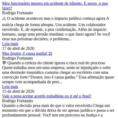
Meu funcionário morreu em acidente de trânsito. E agora, o que
fazer?
Rodrigo Fortunato
⚠️ O acidente aconteceu mas o impacto jurídico começa agora A
notícia chega de forma abrupta. Um acidente. Um colaborador
envolvido. E, de repente, a pior confirmação. Além do impacto
humano, surge uma pressão imediata: o que fazer agora? Se você
errar nas próximas decisões, o problema...
Leia mais
17 de abril de 2026
Mas doutor, é causa ganha! ⚖️
Rodrigo Fortunato
💬 Quando a certeza do cliente ignora o risco real do processo
Quem trabalha anos em uma empresa, sente-se injustiçado e sofre
uma demissão traumática costuma chegar ao escritório com uma
convicção forte:“Doutor, isso é causa ganha.” Essa afirmação quase
sempre vem acompanhada de pres...
Leia mais
15 de abril de 2026
Vale a pena aceitar acordo trabalhista ou ir até o final?
Rodrigo Fortunato
Quando a decisão pesa mais do que o valor envolvido Chega um
momento em que a dúvida deixa de ser apenas jurídica e passa a ser
profundamente pessoal. Você tem um processo na Justiça e a