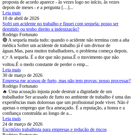
proposta de acordo aparece - às vezes logo no início, às vezes
depois de meses - e a pergunta […]...
Leia mais
10 de abril de 2026
Sofri um acidente no trabalho e fiquei com sequela: posso ser
demitido ou tenho direito a indenização?
Rodrigo Fortunato
🔴 A sequela muda tudo: quando o acidente não termina com a alta
médica Sofrer um acidente de trabalho já é um divisor de
águas.Mas, para muitos trabalhadores, o problema começa depois.
👉 A sequela. É a dor que não passa.É o movimento que não
voltou.É o medo constante de perder o emp...
Leia mais
30 de março de 2026
Empresa me acusou de furto, mas não tem provas: posso processar?
Rodrigo Fortunato
🔥 Uma acusação injusta pode destruir a dignidade de um
trabalhador Ser acusado de furto no ambiente de trabalho é uma das
experiências mais dolorosas que um profissional pode viver. Não é
apenas o emprego que fica ameaçado. É a reputação, a honra e a
confiança construída ao longo de a...
Leia mais
24 de março de 2026
Escritório trabalhista para empresas e redução de riscos
Rodrigo Fortunato