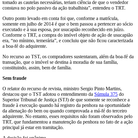
tomado as cautelas necessárias, teriam ciência de que o vendedor
constava no polo passivo da ação trabalhista”, entendeu o TRT.
Outro ponto levado em conta foi que, conforme a matrícula,
somente em julho de 2014 é que o bem passou a pertencer ao sócio
executado e à sua esposa, por usucapião reconhecido em juízo.
Conforme o TRT, a compra do imóvel objeto de ação de usucapião
era, “no mínimo, temerária”, e concluiu que não ficou caracterizada
a boa-fé do adquirente.
No recurso ao TST, os compradores sustentaram, além da boa-fé da
transação, que o imóvel se destina à moradia de sua família,
constituindo, assim, bem de família.
Sem fraude
O relator do recurso de revista, ministro Sergio Pinto Martins,
destacou que o TST adotou o entendimento da
Súmula 375
do
Superior Tribunal de Justiça (STJ) de que somente se reconhece a
fraude à execução quando há registro da penhora na oportunidade
da alienação do bem ou quando comprovada a má-fé do terceiro
adquirente. No entanto, esses requisitos não foram observados pelo
TRT, que fundamentou a manutenção da penhora no fato de a ação
principal já estar em tramitação.
A decisão foi unânime.