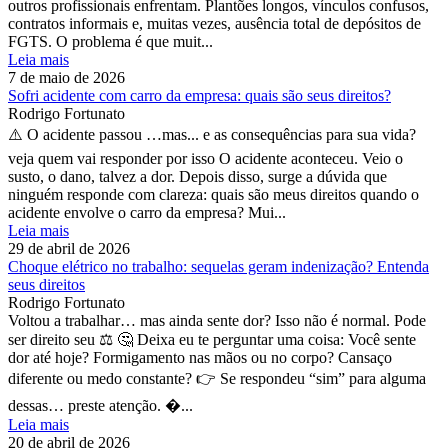
outros profissionais enfrentam. Plantões longos, vínculos confusos,
contratos informais e, muitas vezes, ausência total de depósitos de
FGTS. O problema é que muit...
Leia mais
7 de maio de 2026
Sofri acidente com carro da empresa: quais são seus direitos?
Rodrigo Fortunato
⚠️ O acidente passou …mas... e as consequências para sua vida?
veja quem vai responder por isso O acidente aconteceu. Veio o
susto, o dano, talvez a dor. Depois disso, surge a dúvida que
ninguém responde com clareza: quais são meus direitos quando o
acidente envolve o carro da empresa? Mui...
Leia mais
29 de abril de 2026
Choque elétrico no trabalho: sequelas geram indenização? Entenda
seus direitos
Rodrigo Fortunato
Voltou a trabalhar… mas ainda sente dor? Isso não é normal. Pode
ser direito seu ⚖️ 🤔 Deixa eu te perguntar uma coisa: Você sente
dor até hoje? Formigamento nas mãos ou no corpo? Cansaço
diferente ou medo constante? 👉 Se respondeu “sim” para alguma
dessas… preste atenção. �...
Leia mais
20 de abril de 2026