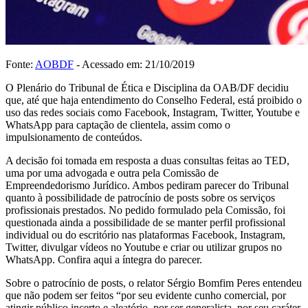
Fonte:
AOBDF
- Acessado em: 21/10/2019
O Plenário do Tribunal de Ética e Disciplina da OAB/DF decidiu
que, até que haja entendimento do Conselho Federal, está proibido o
uso das redes sociais como Facebook, Instagram, Twitter, Youtube e
WhatsApp para captação de clientela, assim como o
impulsionamento de conteúdos.
A decisão foi tomada em resposta a duas consultas feitas ao TED,
uma por uma advogada e outra pela Comissão de
Empreendedorismo Jurídico. Ambos pediram parecer do Tribunal
quanto à possibilidade de patrocínio de posts sobre os serviços
profissionais prestados. No pedido formulado pela Comissão, foi
questionada ainda a possibilidade de se manter perfil profissional
individual ou do escritório nas plataformas Facebook, Instagram,
Twitter, divulgar vídeos no Youtube e criar ou utilizar grupos no
WhatsApp. Confira aqui a íntegra do parecer.
Sobre o patrocínio de posts, o relator Sérgio Bomfim Peres entendeu
que não podem ser feitos “por seu evidente cunho comercial, por
atingir público incerto e aleatório, por ser generalista, por seu caráter