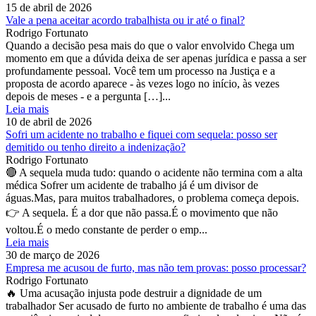
15 de abril de 2026
Vale a pena aceitar acordo trabalhista ou ir até o final?
Rodrigo Fortunato
Quando a decisão pesa mais do que o valor envolvido Chega um
momento em que a dúvida deixa de ser apenas jurídica e passa a ser
profundamente pessoal. Você tem um processo na Justiça e a
proposta de acordo aparece - às vezes logo no início, às vezes
depois de meses - e a pergunta […]...
Leia mais
10 de abril de 2026
Sofri um acidente no trabalho e fiquei com sequela: posso ser
demitido ou tenho direito a indenização?
Rodrigo Fortunato
🔴 A sequela muda tudo: quando o acidente não termina com a alta
médica Sofrer um acidente de trabalho já é um divisor de
águas.Mas, para muitos trabalhadores, o problema começa depois.
👉 A sequela. É a dor que não passa.É o movimento que não
voltou.É o medo constante de perder o emp...
Leia mais
30 de março de 2026
Empresa me acusou de furto, mas não tem provas: posso processar?
Rodrigo Fortunato
🔥 Uma acusação injusta pode destruir a dignidade de um
trabalhador Ser acusado de furto no ambiente de trabalho é uma das