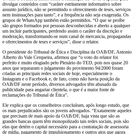
divulgar conteúdos com “caráter estritamente informativo sobre
assunto jurídico, não se permitindo o oferecimento de teses, serviços
nem insinuações para tanto”, e a frequência não seja exagerada. Os
grupos de WhatsApp também estão permitidos. “O que se proíbe
são grupos formados por pessoas desconhecidas e aberto a qualquer
um incluir participantes, perdendo assim o caráter da discrição e
moderação, transformando-se num canal de mercancia, propagandas
e oferecimentos de teses e serviços”, disse o relator.
O presidente do Tribunal de Ética e Disciplina da OAB/DF, Antonio
Alberto do Vale Cerqueira, afirmou que “o voto do relator foi
perfeito e muito elogiado pelo Plenário do TED, pois nos quase 20
anos que separaram o julgamento do provimento 94/2000 foram
criadas as principais redes sociais de hoje, especialmente o
Instagram e o Facebook e, de fato, como não havia posição da
OAB/DF neste período, diversos advogados têm abusado da
publicidade para angariar clientela, o que é a maior fonte de
reclamações do Tribunal de Ética”.
Ele explica que os conselheiros concluíram, após longo estudo, que
os mais prejudicados são os jovens advogados. “Exatamente aqueles
que precisam de mais apoio da OAB/DF, haja vista que são as
grandes bancas quem têm monopolizado tais redes sociais, pois são
elas que detém o capital necessário para a contratação de assessoria
de mídia, pagamento de impulsionamento e outros atos que agora