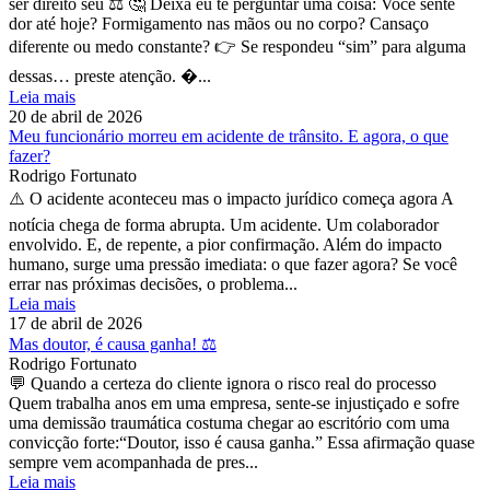
ser direito seu ⚖️ 🤔 Deixa eu te perguntar uma coisa: Você sente
dor até hoje? Formigamento nas mãos ou no corpo? Cansaço
diferente ou medo constante? 👉 Se respondeu “sim” para alguma
dessas… preste atenção. �...
Leia mais
20 de abril de 2026
Meu funcionário morreu em acidente de trânsito. E agora, o que
fazer?
Rodrigo Fortunato
⚠️ O acidente aconteceu mas o impacto jurídico começa agora A
notícia chega de forma abrupta. Um acidente. Um colaborador
envolvido. E, de repente, a pior confirmação. Além do impacto
humano, surge uma pressão imediata: o que fazer agora? Se você
errar nas próximas decisões, o problema...
Leia mais
17 de abril de 2026
Mas doutor, é causa ganha! ⚖️
Rodrigo Fortunato
💬 Quando a certeza do cliente ignora o risco real do processo
Quem trabalha anos em uma empresa, sente-se injustiçado e sofre
uma demissão traumática costuma chegar ao escritório com uma
convicção forte:“Doutor, isso é causa ganha.” Essa afirmação quase
sempre vem acompanhada de pres...
Leia mais