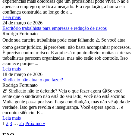
experiências mais dolorosas que um profissional pode viver. Não é
apenas o emprego que fica ameaçado. É a reputação, a honra e a
confiança construída ao longo de a...
Leia mais
24 de março de 2026
Escritório trabalhista para empresas e redução de riscos
Rodrigo Fortunato
Onde sua carteira trabalhista pode estar falhando ⚠️ Se você atua
como gestor jurídico, já percebeu: não basta acompanhar processos.
É preciso controlar risco. E aqui está o ponto direto: muitas carteiras
trabalhistas parecem organizadas, mas não estão sob controle. Isso
acontece porque ...
Leia mais
18 de março de 2026
Sindicato não atua: o que fazer?
Rodrigo Fortunato
🚨 Sindicato não te defende? Veja o que fazer agora 😟Se você
sente que o sindicato não está do seu lado, você não está sozinho.
Muita gente passa por isso. Paga contribuição, mas não vê ajuda de
verdade. Isso gera revolta e insegurança. Você espera apoio… e
encontra silêncio. E ...
Leia mais
1
2
3
…
25
Próximo »