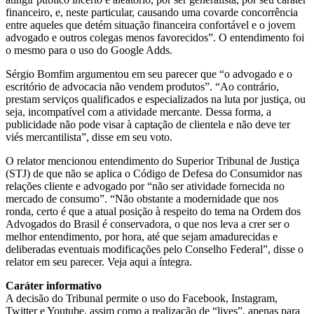
financeiro, e, neste particular, causando uma covarde concorrência
entre aqueles que detém situação financeira confortável e o jovem
advogado e outros colegas menos favorecidos”. O entendimento foi
o mesmo para o uso do Google Adds.
Sérgio Bomfim argumentou em seu parecer que “o advogado e o
escritório de advocacia não vendem produtos”. “Ao contrário,
prestam serviços qualificados e especializados na luta por justiça, ou
seja, incompatível com a atividade mercante. Dessa forma, a
publicidade não pode visar à captação de clientela e não deve ter
viés mercantilista”, disse em seu voto.
O relator mencionou entendimento do Superior Tribunal de Justiça
(STJ) de que não se aplica o Código de Defesa do Consumidor nas
relações cliente e advogado por “não ser atividade fornecida no
mercado de consumo”. “Não obstante a modernidade que nos
ronda, certo é que a atual posição à respeito do tema na Ordem dos
Advogados do Brasil é conservadora, o que nos leva a crer ser o
melhor entendimento, por hora, até que sejam amadurecidas e
deliberadas eventuais modificações pelo Conselho Federal”, disse o
relator em seu parecer. Veja aqui a íntegra.
Caráter informativo
A decisão do Tribunal permite o uso do Facebook, Instagram,
Twitter e Youtube, assim como a realização de “lives”, apenas para