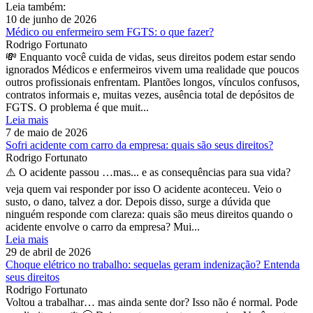
Leia também:
10 de junho de 2026
Médico ou enfermeiro sem FGTS: o que fazer?
Rodrigo Fortunato
💸 Enquanto você cuida de vidas, seus direitos podem estar sendo
ignorados Médicos e enfermeiros vivem uma realidade que poucos
outros profissionais enfrentam. Plantões longos, vínculos confusos,
contratos informais e, muitas vezes, ausência total de depósitos de
FGTS. O problema é que muit...
Leia mais
7 de maio de 2026
Sofri acidente com carro da empresa: quais são seus direitos?
Rodrigo Fortunato
⚠️ O acidente passou …mas... e as consequências para sua vida?
veja quem vai responder por isso O acidente aconteceu. Veio o
susto, o dano, talvez a dor. Depois disso, surge a dúvida que
ninguém responde com clareza: quais são meus direitos quando o
acidente envolve o carro da empresa? Mui...
Leia mais
29 de abril de 2026
Choque elétrico no trabalho: sequelas geram indenização? Entenda
seus direitos
Rodrigo Fortunato
Voltou a trabalhar… mas ainda sente dor? Isso não é normal. Pode